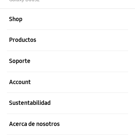
abierto
Footer Navigation
Shop
abierto
Productos
abierto
Soporte
abierto
Account
abierto
Sustentabilidad
abierto
Acerca de nosotros