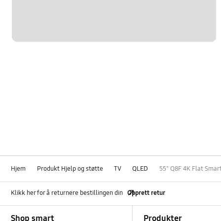
Hjem
Produkt Hjelp og støtte
TV
QLED
55" Q8F 4K Flat Smar
Klikk her for å returnere bestillingen din
Opprett retur
Footer Navigation
Shop smart
Produkter