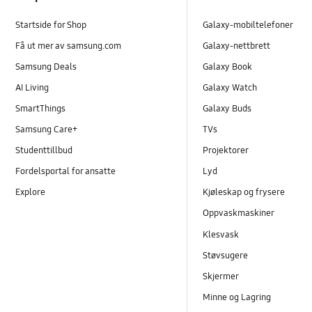
Startside for Shop
Galaxy-mobiltelefoner
Få ut mer av samsung.com
Galaxy-nettbrett
Samsung Deals
Galaxy Book
AI Living
Galaxy Watch
SmartThings
Galaxy Buds
Samsung Care+
TVs
Studenttillbud
Projektorer
Fordelsportal for ansatte
Lyd
Explore
Kjøleskap og frysere
Oppvaskmaskiner
Klesvask
Støvsugere
Skjermer
Minne og Lagring