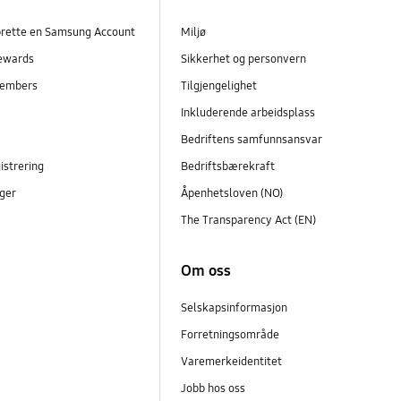
prette en Samsung Account
Miljø
ewards
Sikkerhet og personvern
embers
Tilgjengelighet
r
Inkluderende arbeidsplass
Bedriftens samfunnsansvar
istrering
Bedriftsbærekraft
ger
Åpenhetsloven (NO)
The Transparency Act (EN)
Om oss
Selskapsinformasjon
Forretningsområde
Varemerkeidentitet
Jobb hos oss