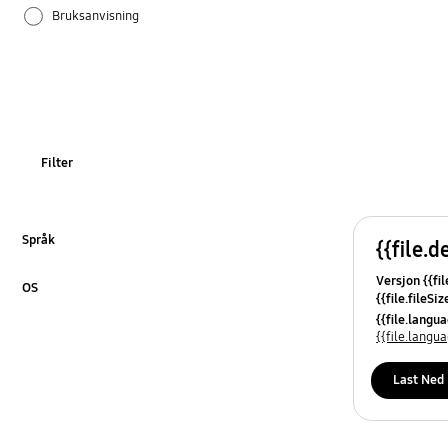
Bruksanvisning
Installasjon/forbindelse
Lyd
Samsung Apps
Filter
TV_Andre
Tilleggsutstyr
Språk
{{file.d
Klikk for å utvide
Versjon {{fil
OS
{{file.fileSi
Klikk for å utvide
{{file.osNa
{{file.lang
{{file.lang
Last Ned