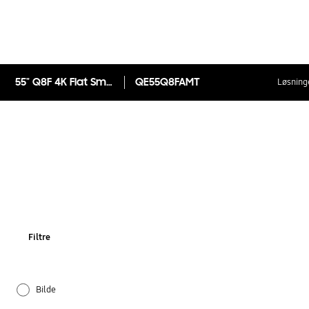
55" Q8F 4K Flat Smart QLED TV
QE55Q8FAMT
Løsninge
Filtre
Bilde