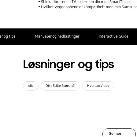
Slik kalibrerer du TV-skjermen din med SmartThings
Hvilket veggoppheng er kompatibelt med min Samsun
r og tips
Manualer og nedlastinger
Interactive Guide
Løsninger og tips
Alle
Ofte Stilte Spørsmål
Hvordan Video
Se mer