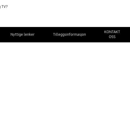
g TV?
KONTAKT
Nyttige lenker
Tilleggsinformasjon
OSS