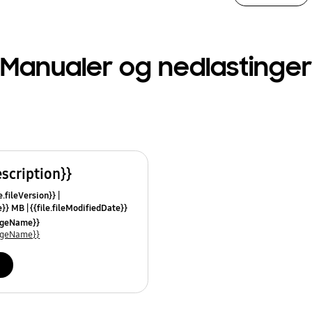
Manualer og nedlastinger
escription}}
e.fileVersion}}
ze}} MB
{{file.fileModifiedDate}}
mes}}
uageName}}
uageName}}