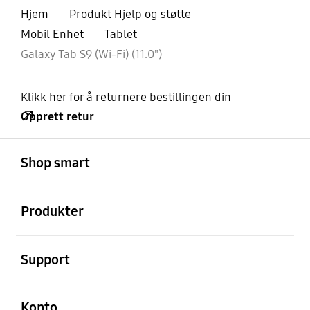
Hjem
Produkt Hjelp og støtte
Mobil Enhet
Tablet
Galaxy Tab S9 (Wi-Fi) (11.0")
Klikk her for å returnere bestillingen din
Opprett retur
Åpen
Footer Navigation
Shop smart
Åpen
Produkter
Åpen
Support
Åpen
Konto