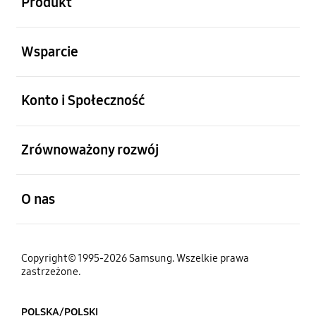
Produkt
otwarty
Wsparcie
otwarty
Konto i Społeczność
otwarty
Zrównoważony rozwój
otwarty
O nas
Copyright© 1995-2026 Samsung. Wszelkie prawa
zastrzeżone.
POLSKA/POLSKI