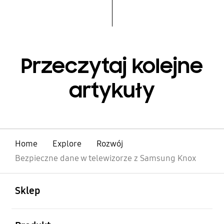
Przeczytaj kolejne
artykuły
Home
Explore
Rozwój
Bezpieczne dane w telewizorze z Samsung Knox
otwarty
Footer Navigation
Sklep
otwarty