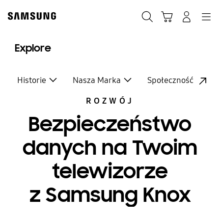
Skip
to
Szukaj
Koszyk
Navigation
Zaloguj się
content
Explore
Historie
Nasza Marka
Społeczność
ROZWÓJ
Bezpieczeństwo
danych na Twoim
telewizorze
z Samsung Knox