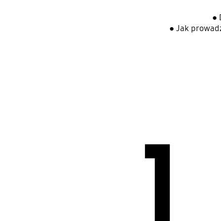
● 
● Jak prowad
1