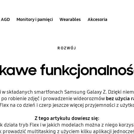
AGD
Monitory i pamięci
Wearables
Akcesoria
ROZWÓJ
ekawe funkcjonalnośc
ji w składanych smartfonach Samsung Galaxy Z. Dzięki niem
e, po robienie zdjęć i prowadzenie wideorozmów
bez użycia r
Flex na co dzień i czerp jeszcze więcej przyjemności z użyt
Z tego artykułu dowiesz się:
k działa tryb Flex i w jakich modelach można z niego korzy
k prowadzić multitasking z użyciem kilku aplikacji jednocze