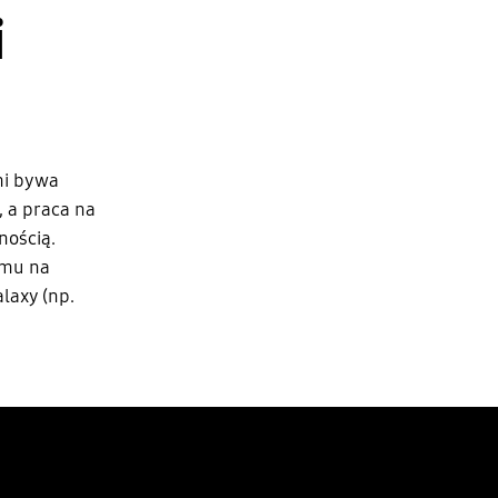
i
mi bywa
, a praca na
nością.
lmu na
laxy (np.
.