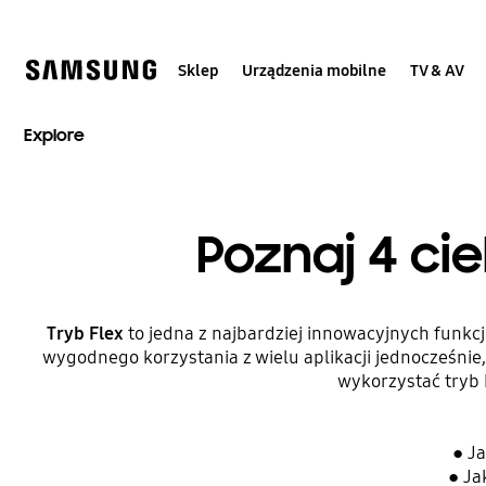
Skip
to
content
Sklep
Urządzenia mobilne
TV & AV
Explore
Poznaj 4 ci
Tryb Flex
to jedna z najbardziej innowacyjnych funkc
wygodnego korzystania z wielu aplikacji jednocześni
wykorzystać tryb 
● Ja
● Ja