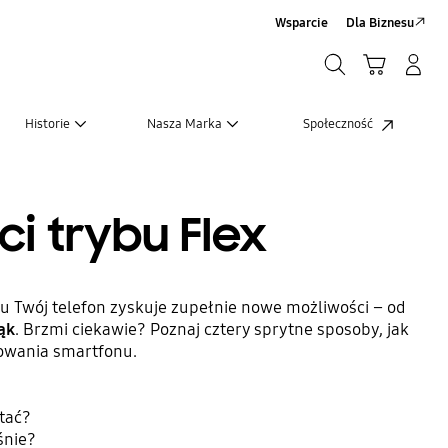
Wsparcie
Dla Biznesu
Szukaj
Koszyk
Zaloguj się/Zarejestruj
Szukaj
Historie
Nasza Marka
Społeczność
i trybu Flex
u Twój telefon zyskuje zupełnie nowe możliwości – od
ąk
. Brzmi ciekawie? Poznaj cztery sprytne sposoby, jak
kowania smartfonu.
stać?
śnie?