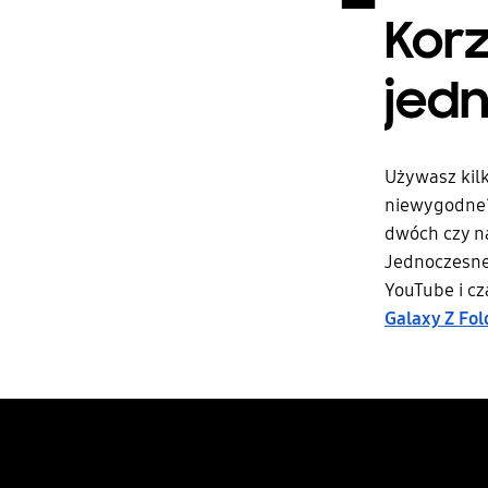
Korz
jed
Używasz kilk
niewygodne?
dwóch czy na
Jednoczesne 
YouTube i c
Galaxy Z Fol