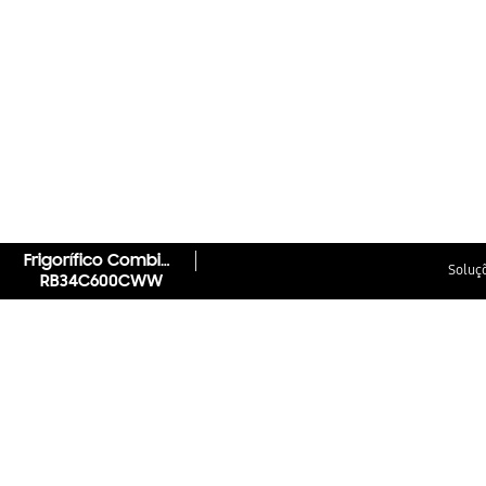
Frigorífico Combinado RB34C600CWW (No Frost - Wi-Fi - Alt. 1.85m - 344L - Branco)
Soluçõ
RB34C600CWW