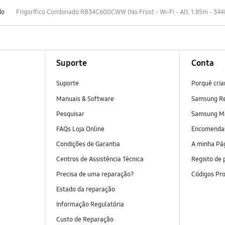
do
Frigorífico Combinado RB34C600CWW (No Frost - Wi-Fi - Alt. 1.85m - 344
Suporte
Conta
Suporte
Porquê cri
Manuais & Software
Samsung R
Pesquisar
Samsung M
FAQs Loja Online
Encomend
Condições de Garantia
A minha Pá
Centros de Assistência Técnica
Registo de 
Precisa de uma reparação?
Códigos Pr
Estado da reparação
Informação Regulatória
Custo de Reparação