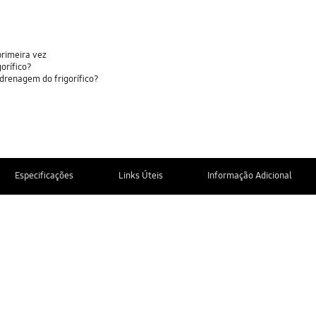
primeira vez
orífico?
drenagem do frigorífico?
Especificações
Links Úteis
Informação Adicional
CONTACTE
NOS