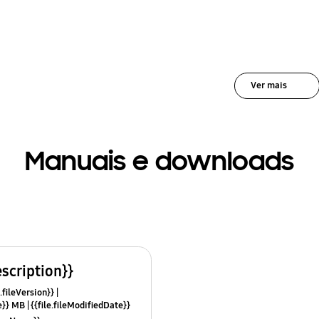
Ver mais
Manuais e downloads
escription}}
.fileVersion}}
ze}} MB
{{file.fileModifiedDate}}
mes}}