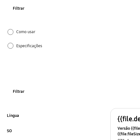
Filtrar
Como usar
Especificações
Gelo e água
Instalação
Porta
Filtrar
Ruído e Vibrações
Temperatura
Língua
{{file.d
Clique para expandir
Versão {{file
OT_Others
SO
{{file.fileSi
Clique para expandir
{{file.osNa