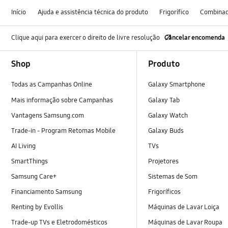
Início
Ajuda e assistência técnica do produto
Frigorífico
Combina
Clique aqui para exercer o direito de livre resolução
Cancelar encomenda
Footer Navigation
Shop
Produto
Todas as Campanhas Online
Galaxy Smartphone
Mais informação sobre Campanhas
Galaxy Tab
Vantagens Samsung.com
Galaxy Watch
Trade-in - Program Retomas Mobile
Galaxy Buds
AI Living
TVs
SmartThings
Projetores
Samsung Care+
Sistemas de Som
Financiamento Samsung
Frigoríficos
Renting by Evollis
Máquinas de Lavar Loiça
Trade-up TVs e Eletrodomésticos
Máquinas de Lavar Roupa