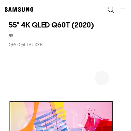
Skip
to
Pretraga
Navigation
content
55" 4K QLED Q60T (2020)
55
QE55Q60TAUXXH
55
4
Q
Q
(2