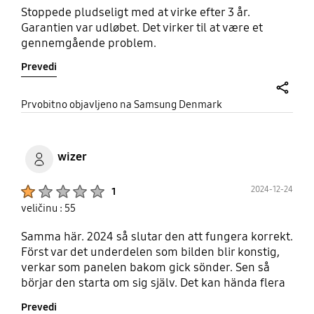
Stoppede pludseligt med at virke efter 3 år.
Garantien var udløbet. Det virker til at være et
gennemgående problem.
Prevedi
share
Prvobitno objavljeno na Samsung Denmark
wizer
Product Ratings :
2024-12-24
1
veličinu : 55
Samma här. 2024 så slutar den att fungera korrekt.
Först var det underdelen som bilden blir konstig,
verkar som panelen bakom gick sönder. Sen så
börjar den starta om sig själv. Det kan hända flera
gånger under 30min för att sen fungera. Jag är
Prevedi
säker på att den inte har gått någon yttre