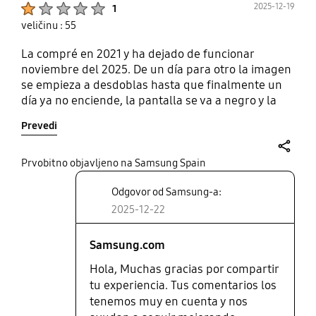
Product Ratings :
2025-12-19
1
veličinu : 55
La compré en 2021 y ha dejado de funcionar
noviembre del 2025. De un día para otro la imagen
se empieza a desdoblas hasta que finalmente un
día ya no enciende, la pantalla se va a negro y la
voz que sale del televisor parece de ultratumba. Es
Prevedi
una vergüenza. Veo que al final que todo el mundo
con esta serie/modelo está en la misma situación.
Es lamentable. No compréis Samsung
share
Prvobitno objavljeno na Samsung Spain
Odgovor od Samsung-a:
2025-12-22
Samsung.com
Hola, Muchas gracias por compartir
tu experiencia. Tus comentarios los
tenemos muy en cuenta y nos