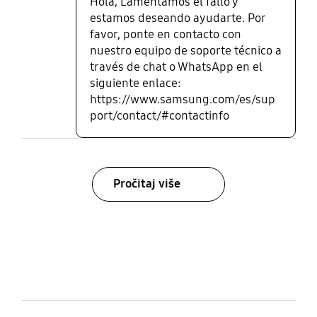
Hola, Lamentamos el fallo y
estamos deseando ayudarte. Por
favor, ponte en contacto con
nuestro equipo de soporte técnico a
través de chat o WhatsApp en el
siguiente enlace:
https://www.samsung.com/es/sup
port/contact/#contactinfo
Pročitaj više
bazaarvoice Certification Label