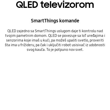
QLED televizorom
SmartThings komande
QLED zajedno sa SmartThings uslugom daje ti kontrolu nad
tvojim pametnim domom. QLED se povezuje sa IoT uređajima i
senzorima koje imaš u kući, pa možeš upaliti svetlo, proveriti
šta ima u frižideru, pa čak i uključiti robot usisivač iz udobnosti
svog kauča. To je potpuno nov svet.