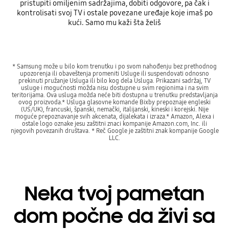
pristupiti omiljenim sadržajima, dobiti odgovore, pa čak i
kontrolisati svoj TV i ostale povezane uređaje koje imaš po
kući. Samo mu kaži šta želiš
* Samsung može u bilo kom trenutku i po svom nahođenju bez prethodnog
upozorenja ili obaveštenja promeniti Usluge ili suspendovati odnosno
prekinuti pružanje Usluga ili bilo kog dela Usluga. Prikazani sadržaj, TV
usluge i mogućnosti možda nisu dostupne u svim regionima i na svim
teritorijama. Ova usluga možda neće biti dostupna u trenutku predstavljanja
ovog proizvoda.* Usluga glasovne komande Bixby prepoznaje engleski
(US/UK), francuski, španski, nemački, italijanski, kineski i korejski. Nije
moguće prepoznavanje svih akcenata, dijalekata i izraza.* Amazon, Alexa i
ostale logo oznake jesu zaštitni znaci kompanije Amazon.com, Inc. ili
njegovih povezanih društava. * Reč Google je zaštitni znak kompanije Google
LLC.
Neka tvoj pametan
dom počne da živi sa