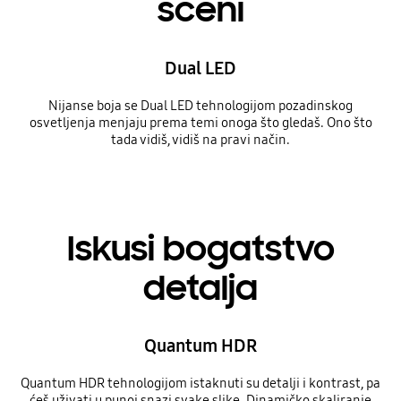
sceni
Dual LED
Nijanse boja se Dual LED tehnologijom pozadinskog
osvetljenja menjaju prema temi onoga što gledaš. Ono što
tada vidiš, vidiš na pravi način.
Iskusi bogatstvo
detalja
Quantum HDR
Quantum HDR tehnologijom istaknuti su detalji i kontrast, pa
ćeš uživati u punoj snazi svake slike. Dinamičko skaliranje