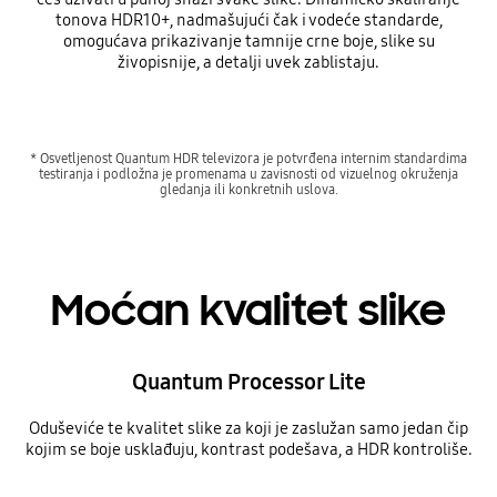
tonova HDR10+, nadmašujući čak i vodeće standarde,
omogućava prikazivanje tamnije crne boje, slike su
živopisnije, a detalji uvek zablistaju.
* Osvetljenost Quantum HDR televizora je potvrđena internim standardima
testiranja i podložna je promenama u zavisnosti od vizuelnog okruženja
gledanja ili konkretnih uslova.
Moćan kvalitet slike
Quantum Processor Lite
Oduševiće te kvalitet slike za koji je zaslužan samo jedan čip
kojim se boje usklađuju, kontrast podešava, a HDR kontroliše.