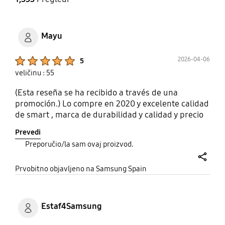
Da (Nije primenjivo za
Nema
IT)
Tanak kabl sa polovima
Mayu
Nema
IPv6 podrška
MBR podrška
Product Ratings :
2026-04-06
5
Da
Da
veličinu : 55
(Esta reseña se ha recibido a través de una
promoción.) Lo compre en 2020 y excelente calidad
de smart , marca de durabilidad y calidad y precio
Prevedi
Preporučio/la sam ovaj proizvod.
share
Prvobitno objavljeno na Samsung Spain
Estaf4Samsung