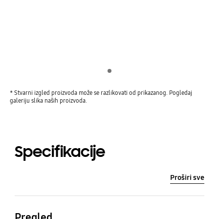
Indicator 1
* Stvarni izgled proizvoda može se razlikovati od prikazanog. Pogledaj
galeriju slika naših proizvoda.
Specifikacije
Proširi sve
Pregled