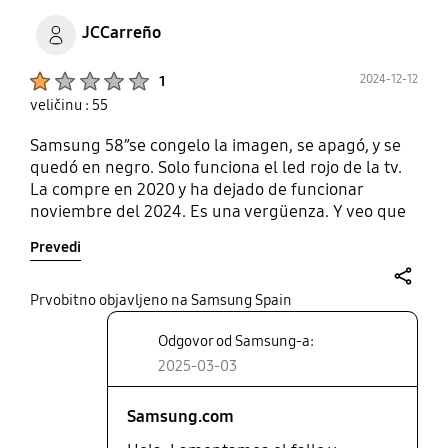
JCCarreño
Product Ratings :
2024-12-12
1
veličinu : 55
Samsung 58”se congelo la imagen, se apagó, y se
quedó en negro. Solo funciona el led rojo de la tv.
La compre en 2020 y ha dejado de funcionar
noviembre del 2024. Es una vergüenza. Y veo que
hay muchas personas en la misma situación con
Prevedi
esta serie de tv. Es lamentable. No creo que vuelva
a compra Samsung.
share
Prvobitno objavljeno na Samsung Spain
Odgovor od Samsung-a:
2025-03-03
Samsung.com