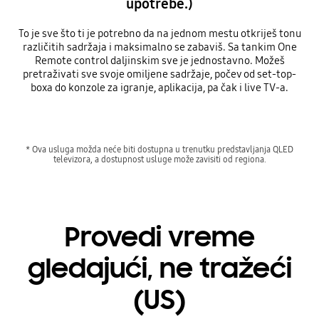
upotrebe.)
To je sve što ti je potrebno da na jednom mestu otkriješ tonu
različitih sadržaja i maksimalno se zabaviš. Sa tankim One
Remote control daljinskim sve je jednostavno. Možeš
pretraživati sve svoje omiljene sadržaje, počev od set-top-
boxa do konzole za igranje, aplikacija, pa čak i live TV-a.
* Ova usluga možda neće biti dostupna u trenutku predstavljanja QLED
televizora, a dostupnost usluge može zavisiti od regiona.
Provedi vreme
gledajući, ne tražeći
(US)