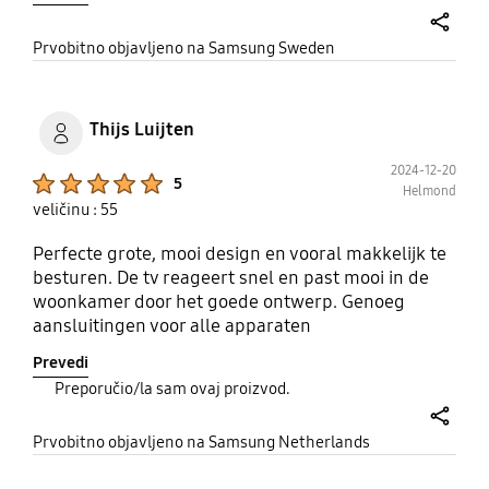
påverkan. Varken slag eller tappat den. Jag ersatte
min gamla TV från Philips med denna för 3år sen.
share
Prvobitno objavljeno na Samsung Sweden
Syrran ärvde min Philips och använder den
fortfarande. Prisvärdheten för tv:n sjönk just till
botten.
Thijs Luijten
2024-12-20
Product Ratings :
5
Helmond
veličinu : 55
Perfecte grote, mooi design en vooral makkelijk te
besturen. De tv reageert snel en past mooi in de
woonkamer door het goede ontwerp. Genoeg
aansluitingen voor alle apparaten
Prevedi
Preporučio/la sam ovaj proizvod.
share
Prvobitno objavljeno na Samsung Netherlands