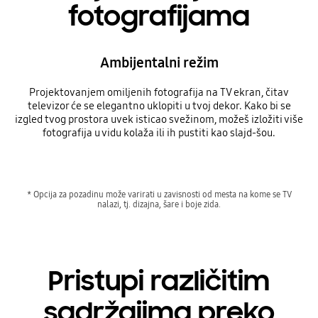
fotografijama
Ambijentalni režim
Projektovanjem omiljenih fotografija na TV ekran, čitav
televizor će se elegantno uklopiti u tvoj dekor. Kako bi se
izgled tvog prostora uvek isticao svežinom, možeš izložiti više
fotografija u vidu kolaža ili ih pustiti kao slajd-šou.
* Opcija za pozadinu može varirati u zavisnosti od mesta na kome se TV
nalazi, tj. dizajna, šare i boje zida.
Pristupi različitim
sadržajima preko