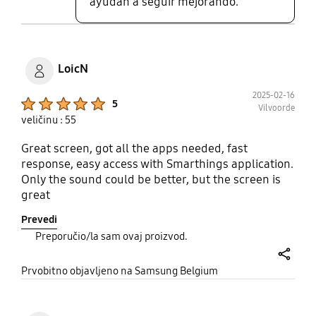
ayudan a seguir mejorando.
LoicN
2025-02-16
Product Ratings :
5
Vilvoorde
veličinu : 55
Great screen, got all the apps needed, fast
response, easy access with Smarthings application.
Only the sound could be better, but the screen is
great
Prevedi
Preporučio/la sam ovaj proizvod.
share
Prvobitno objavljeno na Samsung Belgium