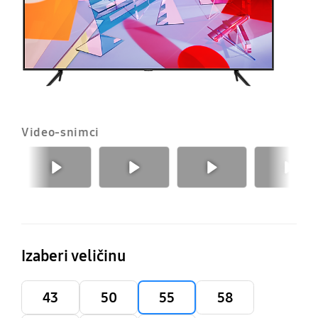
Video-snimci
Prethodno
Sledeće
Izaberi veličinu
43
50
55
58