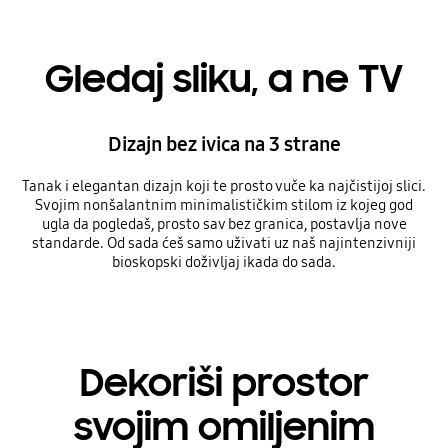
Gledaj sliku, a ne TV
Dizajn bez ivica na 3 strane
Tanak i elegantan dizajn koji te prosto vuče ka najčistijoj slici.
Svojim nonšalantnim minimalističkim stilom iz kojeg god
ugla da pogledaš, prosto sav bez granica, postavlja nove
standarde. Od sada ćeš samo uživati uz naš najintenzivniji
bioskopski doživljaj ikada do sada.
Dekoriši prostor
svojim omiljenim