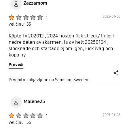
Zazzamom
Product Ratings :
2025-01-06
1
veličinu : 55
Köpte Tv 202012 , 2024 hösten fick streck/ linjer i
nedre delen av skärmen, la av helt 20250104 ,
slocknade och startade ej om igen, Fick iväg och
köpa ny
Prevedi
share
Prvobitno objavljeno na Samsung Sweden
Malene25
Product Ratings :
2025-01-06
1
veličinu : 55