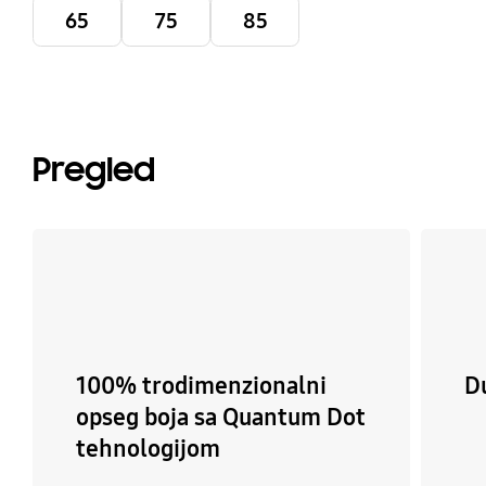
65
75
85
Pregled
100% trodimenzionalni
D
opseg boja sa Quantum Dot
tehnologijom