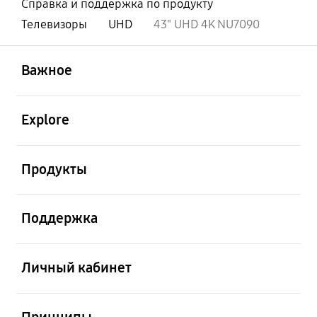
Справка и поддержка по продукту
Телевизоры
UHD
43" UHD 4K NU7090
открыть
Footer Navigation
Важное
открыть
Explore
открыть
Продукты
открыть
Поддержка
открыть
Личный кабинет
открыть
Принципы