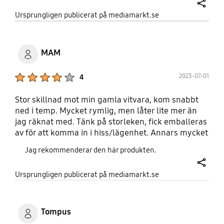
times a day. Normally sound is around 40 dBa
share
Ursprungligen publicerat på mediamarkt.se
when specified is 35 dBa. Samsung should replace
this
MAM
Product Ratings :
2023-07-01
4
Stor skillnad mot min gamla vitvara, kom snabbt
ned i temp. Mycket rymlig, men låter lite mer än
jag räknat med. Tänk på storleken, fick emballeras
av för att komma in i hiss/lägenhet. Annars mycket
nöjd, drar bort en stjärna för det något höga ljudet,
Jag rekommenderar den här produkten.
prisvärd.
share
Ursprungligen publicerat på mediamarkt.se
Tompus