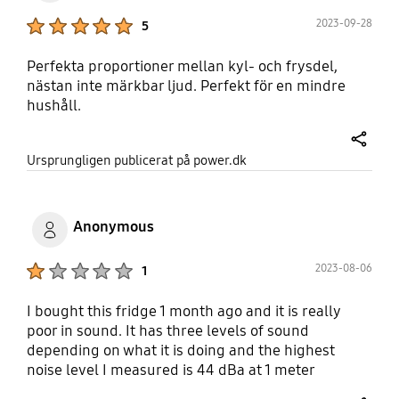
Product Ratings :
2023-09-28
5
Perfekta proportioner mellan kyl- och frysdel,
nästan inte märkbar ljud. Perfekt för en mindre
hushåll.
share
Ursprungligen publicerat på power.dk
Anonymous
Product Ratings :
2023-08-06
1
I bought this fridge 1 month ago and it is really
poor in sound. It has three levels of sound
depending on what it is doing and the highest
noise level I measured is 44 dBa at 1 meter
distance. This sound occurs long periods several