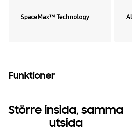
SpaceMax™ Technology
A
Funktioner
Större insida, samma
utsida