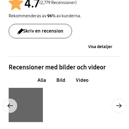
4.7
SN, N, ST, T
8 kg/24hr
(2,779 Recensioner)
Rekommenderas av
96
% av kunderna.
Skriv en recension
Visa detaljer
Recensioner med bilder och videor
Alla
Bild
Video
Layer popup open
Previous
Next