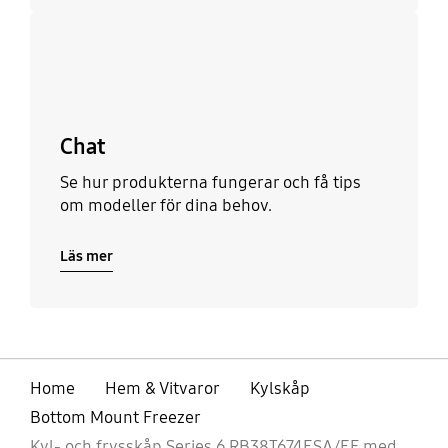
Läs mer
Chat
Se hur produkterna fungerar och få tips
om modeller för dina behov.
Läs mer
Home
Hem & Vitvaror
Kylskåp
Bottom Mount Freezer
Kyl- och frysskåp Series 6 RB38T674ESA/EF med