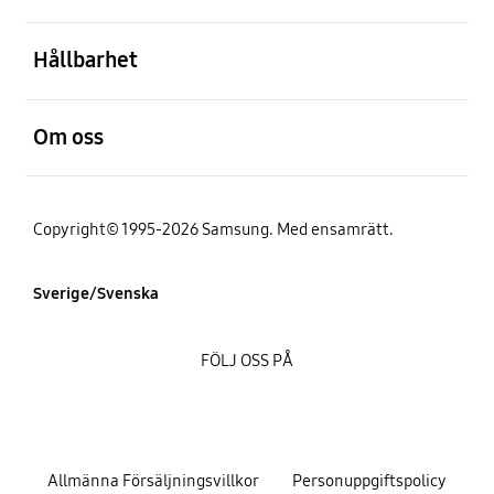
Öppna
Hållbarhet
Öppna
Om oss
Copyright© 1995-2026 Samsung. Med ensamrätt.
Sverige/Svenska
FÖLJ OSS PÅ
Allmänna Försäljningsvillkor
Personuppgiftspolicy