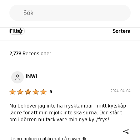
Filter
Sortera
2,779
Recensioner
INWI
Product Ratings :
2024-04-04
5
Nu behöver jag inte ha frysklampar i mitt kylskåp
lägre för att min mjölk inte ska surna. Den står t
om i dörren nu tack vare min nya kyl/frys!
share
Ursprungligen publicerat på power.dk