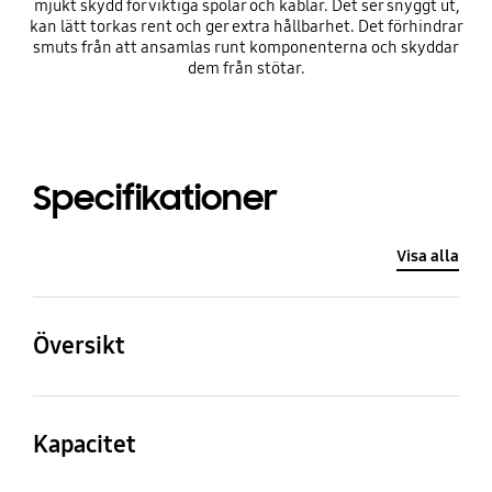
mjukt skydd för viktiga spolar och kablar. Det ser snyggt ut,
kan lätt torkas rent och ger extra hållbarhet. Det förhindrar
smuts från att ansamlas runt komponenterna och skyddar
dem från stötar.
Specifikationer
Visa alla
Översikt
Brutto total (liter)
Bredd (mm)
Kapacitet
390 ℓ
595 mm
Brutto total (liter)
Brutto frys (liter)