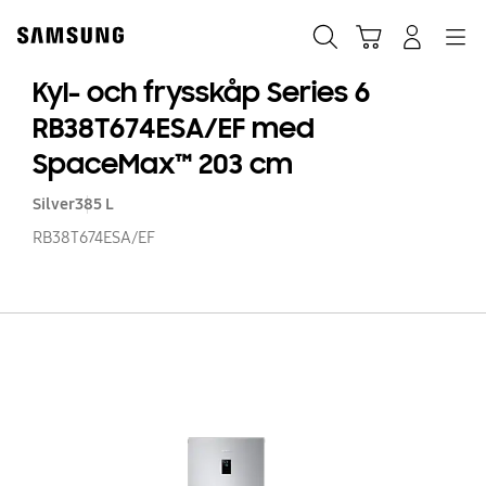
Skip
Skip
to
to
Sök
Kundvagn
Navigation
Logga in
content
accessibility
help
Kyl- och frysskåp Series 6
RB38T674ESA/EF med
SpaceMax™ 203 cm
Silver
385 L
RB38T674ESA/EF
Ky
o
fr
Se