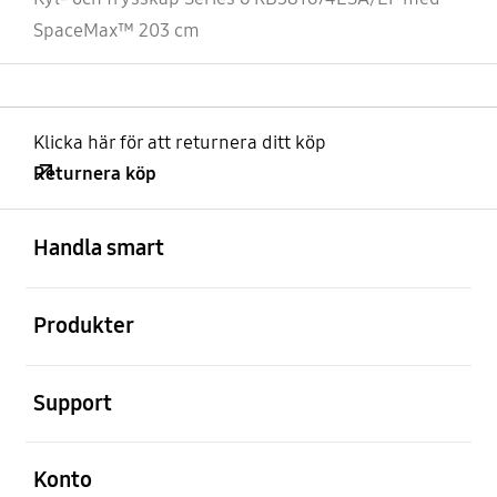
SpaceMax™ 203 cm
Klicka här för att returnera ditt köp
Returnera köp
Öppna
Footer Navigation
Handla smart
Öppna
Produkter
Öppna
Support
Öppna
Konto