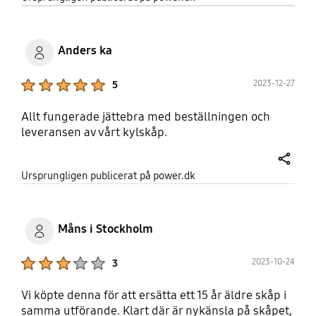
Anders ka
Product Ratings :
2023-12-27
5
Allt fungerade jättebra med beställningen och
leveransen av vårt kylskåp.
share
Ursprungligen publicerat på power.dk
Måns i Stockholm
Product Ratings :
2023-10-24
3
Vi köpte denna för att ersätta ett 15 år äldre skåp i
samma utförande. Klart där är nykänsla på skåpet,