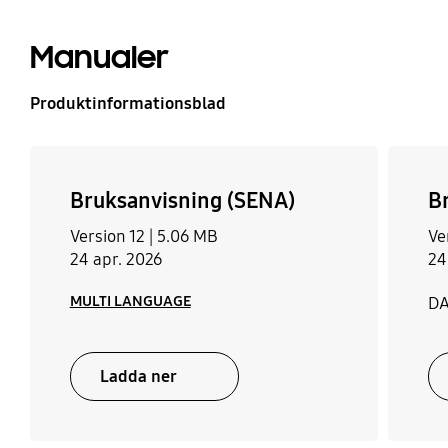
Manualer
Produktinformationsblad
Bruksanvisning (SENA)
B
Version 12 |
5.06 MB
Ve
24 apr. 2026
24
MULTI LANGUAGE
D
Ladda ner