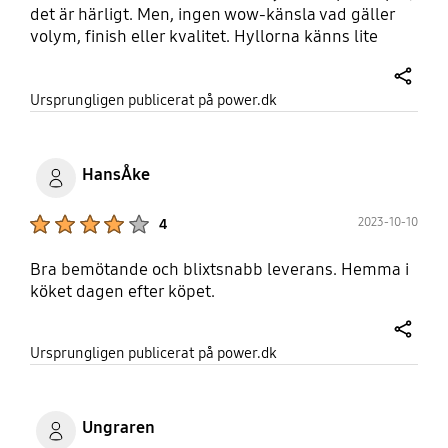
det är härligt. Men, ingen wow-känsla vad gäller
volym, finish eller kvalitet. Hyllorna känns lite
tunna (kommer de hålla för en 5-liters BiB
äppelmust?) Ljuset från den enda lampan högst
share
Ursprungligen publicerat på power.dk
upp är väldigt kallt. Det positiva som tjejen
uppskattar är lådorna i frysen som glider ut lätt.
Vet inte om detta är sista exemplaret av modellen,
den var på rea och mycket prisvärd.
HansÅke
Product Ratings :
2023-10-10
4
Bra bemötande och blixtsnabb leverans. Hemma i
köket dagen efter köpet.
share
Ursprungligen publicerat på power.dk
Ungraren