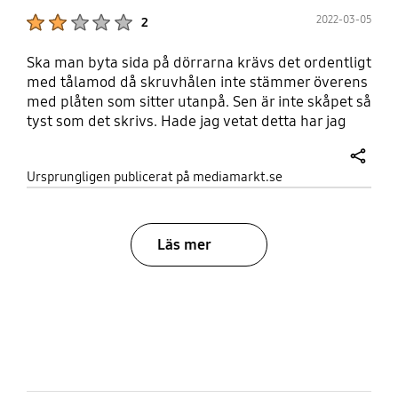
Product Ratings :
2022-03-05
2
Ska man byta sida på dörrarna krävs det ordentligt
med tålamod då skruvhålen inte stämmer överens
med plåten som sitter utanpå. Sen är inte skåpet så
tyst som det skrivs. Hade jag vetat detta har jag
aldrig köpt detta.
share
Ursprungligen publicerat på mediamarkt.se
Läs mer
bazaarvoice Certification Label