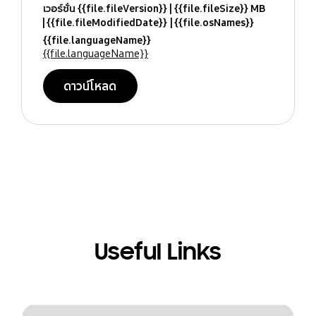
เวอร์ชั่น {{file.fileVersion}}
{{file.fileSize}} MB
{{file.fileModifiedDate}}
{{file.osNames}}
{{file.languageName}}
{{file.languageName}}
ดาวน์โหลด
Useful Links