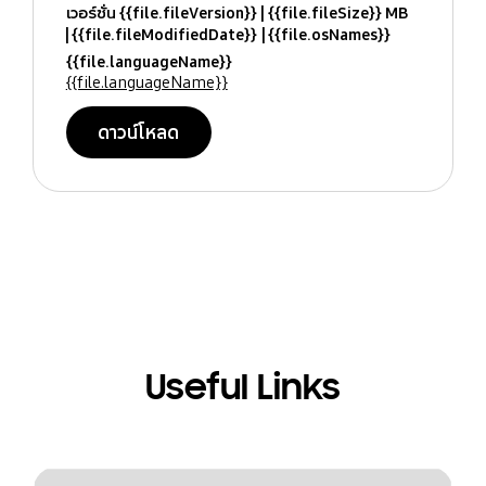
เวอร์ชั่น {{file.fileVersion}}
{{file.fileSize}} MB
{{file.fileModifiedDate}}
{{file.osNames}}
{{file.languageName}}
{{file.languageName}}
ดาวน์โหลด
Useful Links