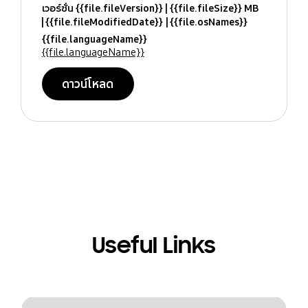
เวอร์ชั่น {{file.fileVersion}}
{{file.fileSize}} MB
{{file.fileModifiedDate}}
{{file.osNames}}
{{file.languageName}}
{{file.languageName}}
ดาวน์โหลด
Useful Links