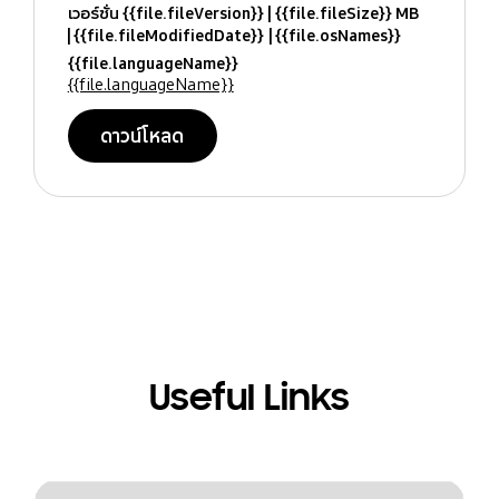
เวอร์ชั่น {{file.fileVersion}}
{{file.fileSize}} MB
{{file.fileModifiedDate}}
{{file.osNames}}
{{file.languageName}}
{{file.languageName}}
ดาวน์โหลด
Useful Links