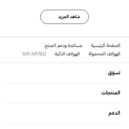
شاهد المزيد
الصفحة الرئيسية
مساعدة ودعم المنتج
الهواتف المحمولة
الهواتف الذكية
SM-N976Q
افتح
Footer Navigation
تسوّق
افتح
المنتجات
افتح
الدعم
افتح