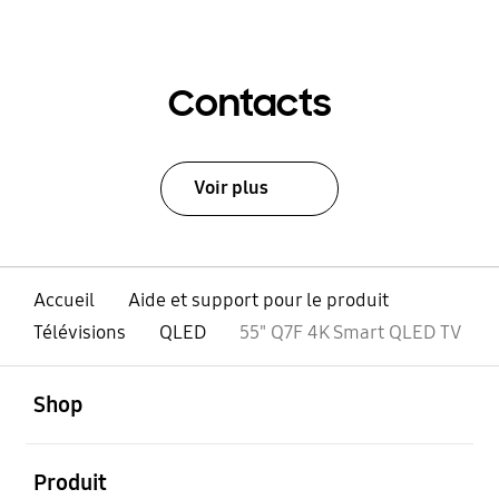
Contacts
Voir plus
Accueil
Aide et support pour le produit
Télévisions
QLED
55" Q7F 4K Smart QLED TV
ouvert
Footer Navigation
Shop
ouvert
Produit