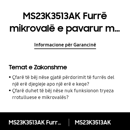
MS23K3513AK Furrë
mikrovalë e pavarur me
emalim qeramik, 23L
Informacione për Garancinë
Temat e Zakonshme
Çfarë të bëj nëse gjatë përdorimit të furrës del
një erë djegieje apo një erë e keqe?
Çfarë duhet të bëj nëse nuk funksionon tryeza
rrotulluese e mikrovalës?
MS23K3513AK Furrë mikrovalë e pavarur me emalim qeramik, 23L
MS23K3513AK