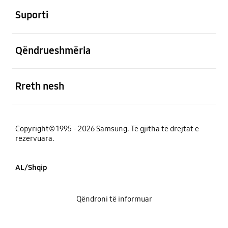
Suporti
e hapur
Qëndrueshmëria
e hapur
Rreth nesh
Copyright© 1995 - 2026 Samsung. Të gjitha të drejtat e
rezervuara.
AL/Shqip
Qëndroni të informuar