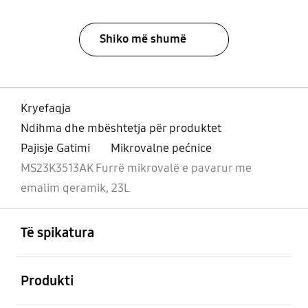
Shiko më shumë
Kryefaqja
Ndihma dhe mbështetja për produktet
Pajisje Gatimi
Mikrovalne pećnice
MS23K3513AK Furrë mikrovalë e pavarur me
emalim qeramik, 23L
Footer Navigation
e hapur
Të spikatura
e hapur
Produkti
e hapur