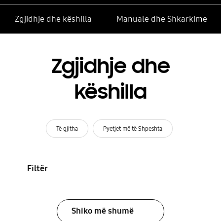
Zgjidhje dhe këshilla
Manuale dhe Shkarkime
Zgjidhje dhe
këshilla
Të gjitha
Pyetjet më të Shpeshta
Filtër
Shiko më shumë