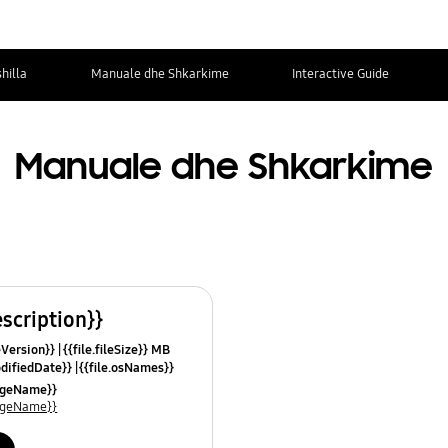
hilla
Manuale dhe Shkarkime
Interactive Guide
Manuale dhe Shkarkime
escription}}
leVersion}}
{{file.fileSize}} MB
odifiedDate}}
{{file.osNames}}
uageName}}
uageName}}