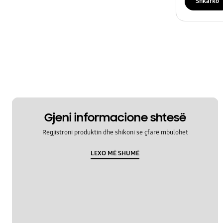
Shkarko
Gjeni informacione shtesë
Regjistroni produktin dhe shikoni se çfarë mbulohet
LEXO MË SHUMË