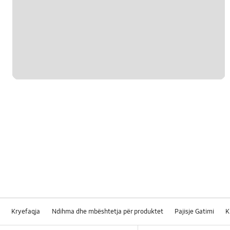
Kryefaqja
Ndihma dhe mbështetja për produktet
Pajisje Gatimi
K
Footer Navigation