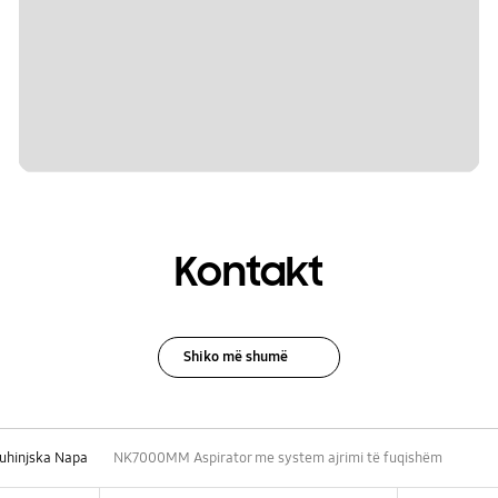
Kontakt
Shiko më shumë
uhinjska Napa
NK7000MM Aspirator me system ajrimi të fuqishëm