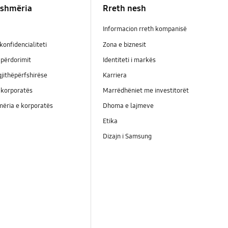
shmëria
Rreth nesh
Informacion rreth kompanisë
konfidencialiteti
Zona e biznesit
përdorimit
Identiteti i markës
jithëpërfshirëse
Karriera
 korporatës
Marrëdhëniet me investitorët
ëria e korporatës
Dhoma e lajmeve
Etika
Dizajn i Samsung