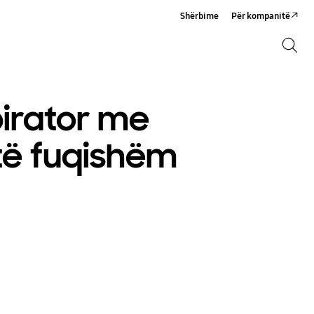
Shërbime
Për kompanitë
Kërko
Kërko
irator me
të fuqishëm