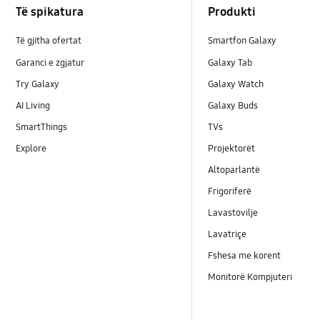
Të spikatura
Produkti
Të gjitha ofertat
Smartfon Galaxy
Garanci e zgjatur
Galaxy Tab
Try Galaxy
Galaxy Watch
AI Living
Galaxy Buds
SmartThings
TVs
Explore
Projektorët
Altoparlantë
Frigoriferë
Lavastovilje
Lavatriçe
Fshesa me korent
Monitorë Kompjuteri