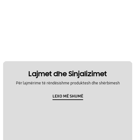
Lajmet dhe Sinjalizimet
Për lajmërime të rëndësishme produktesh dhe shërbimesh
LEXO MË SHUMË