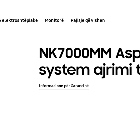
e elektroshtëpiake
Monitorë
Pajisje që vishen
NK7000MM Asp
system ajrimi 
Informacione për Garancinë