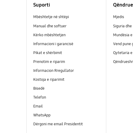
Suporti
Qëndrue
Mbështetje në shtëpi
Mjedis
Manual dhe softuer
Siguria dhe 
Kërko mbështetjen
Mundësia e 
Informacioni i garancisë
Vend pune g
Pikat e shërbimit
Qytetaria e
Prenotim e riparim
Qëndrueshm
Informacion Rregullator
Kostoja e riparimit
Bisedë
Telefon
Email
WhatsApp
Dërgoni me email Presidentit