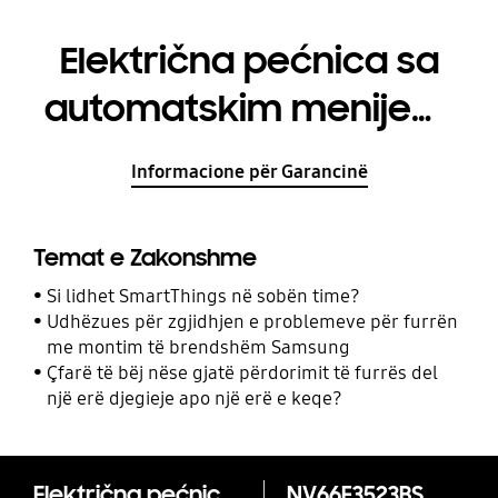
Električna pećnica sa
automatskim menijem,
66 L
Informacione për Garancinë
Temat e Zakonshme
Si lidhet SmartThings në sobën time?
Udhëzues për zgjidhjen e problemeve për furrën
me montim të brendshëm Samsung
Çfarë të bëj nëse gjatë përdorimit të furrës del
një erë djegieje apo një erë e keqe?
Električna pećnica sa automatskim menijem, 66 L
NV66F3523BS/OL