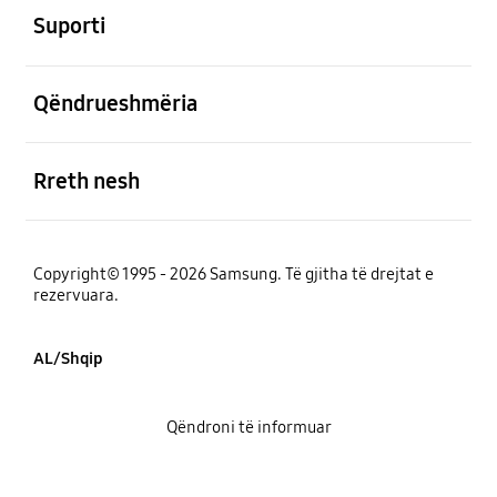
Suporti
e hapur
Qëndrueshmëria
e hapur
Rreth nesh
Copyright© 1995 - 2026 Samsung. Të gjitha të drejtat e
rezervuara.
AL/Shqip
Qëndroni të informuar