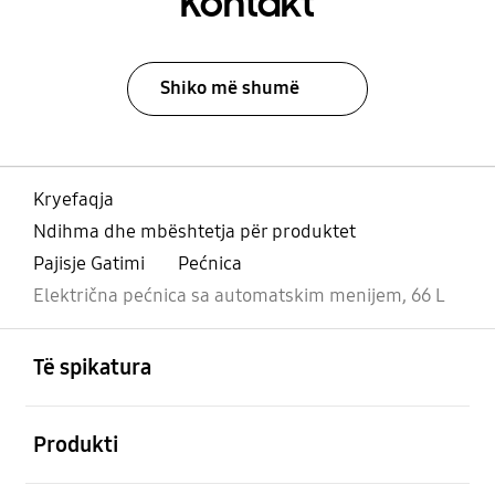
Kontakt
Shiko më shumë
Kryefaqja
Ndihma dhe mbështetja për produktet
Pajisje Gatimi
Pećnica
Električna pećnica sa automatskim menijem, 66 L
Footer Navigation
e hapur
Të spikatura
e hapur
Produkti
e hapur