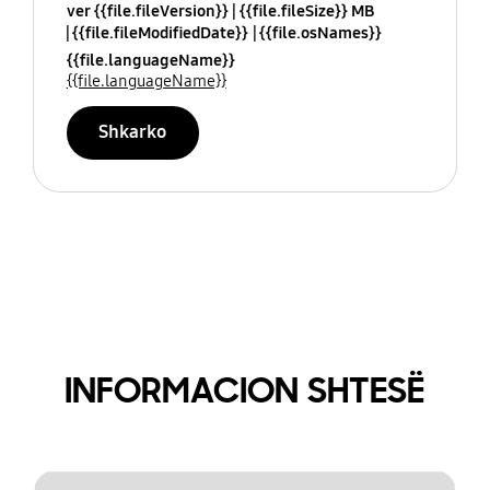
ver {{file.fileVersion}}
{{file.fileSize}} MB
{{file.fileModifiedDate}}
{{file.osNames}}
{{file.languageName}}
{{file.languageName}}
Shkarko
INFORMACION SHTESË