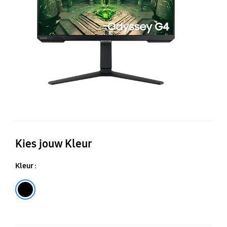
G
Mo
Kies jouw Kleur
Kleur :
Black