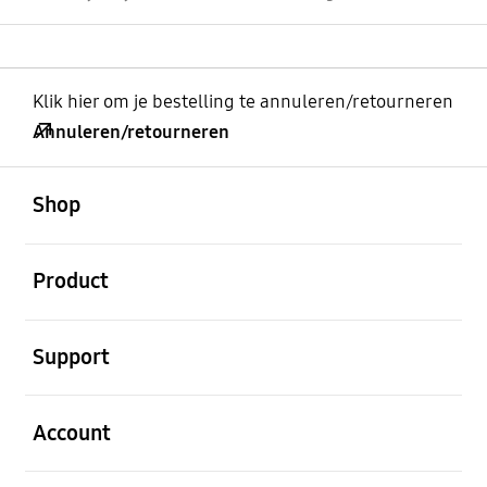
Klik hier om je bestelling te annuleren/retourneren
Annuleren/retourneren
Open
Footer Navigation
Shop
Open
Product
Open
Support
Open
Account
Open