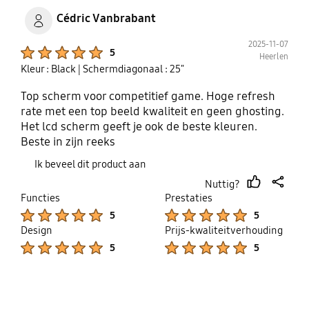
Cédric Vanbrabant
2025-11-07
Product Ratings :
5
Heerlen
Kleur : Black
| Schermdiagonaal : 25"
Top scherm voor competitief game. Hoge refresh
rate met een top beeld kwaliteit en geen ghosting.
Het lcd scherm geeft je ook de beste kleuren.
Beste in zijn reeks
Ik beveel dit product aan
Nuttig?
thumb
share
Functies
Prestaties
up
Product Ratings :
Product Ratings :
5
5
Design
Prijs-kwaliteitverhouding
Product Ratings :
Product Ratings :
5
5
bazaarvoice Certification Label