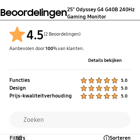
6.0 kg
Type
25" Odyssey G4 G40B 240Hz
Beoordelingen
Mini-Display Gender
External Adaptor
Gaming Monitor
No
4.5
(2 Beoordelingen)
Aanbevolen door
100
% van klanten.
Details bekijken
Functies
Product Ratings :
5.0
Design
Product Ratings :
5.0
Prijs-kwaliteitverhouding
Product Ratings :
5.0
Filters
Sorteren
Open Tooltip Layer