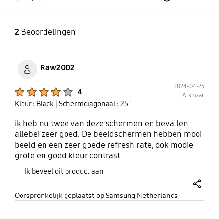
2
Beoordelingen
Raw2002
2024-04-25
Product Ratings :
4
Alkmaar
Kleur : Black
| Schermdiagonaal : 25"
ik heb nu twee van deze schermen en bevallen
allebei zeer goed. De beeldschermen hebben mooi
beeld en een zeer goede refresh rate, ook mooie
grote en goed kleur contrast
Ik beveel dit product aan
share
Oorspronkelijk geplaatst op Samsung Netherlands