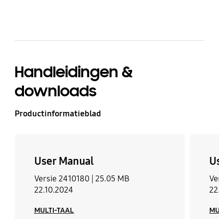
Handleidingen &
downloads
Productinformatieblad
User Manual
U
Versie 2410180 |
25.05 MB
Ve
22.10.2024
22
MULTI-TAAL
MU