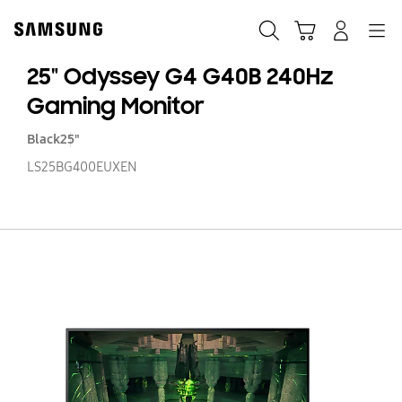
Skip
to
Zoeken
Winkelwagen
Inloggen
Navigation
content
25" Odyssey G4 G40B 240Hz
Gaming Monitor
Black
25"
LS25BG400EUXEN
25
O
G
G
24