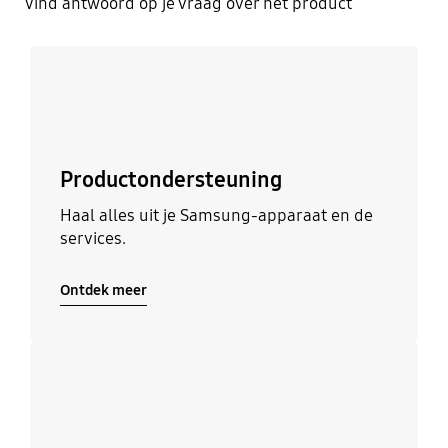
Vind antwoord op je vraag over het product
Ontdek meer
Productondersteuning
Haal alles uit je Samsung-apparaat en de
services.
Ontdek meer
Ontdek meer