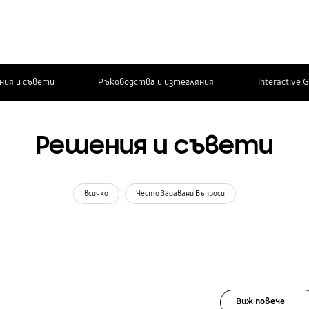
ния и съвети
Ръководства и изтегляния
Interactive 
Решения и съвети
всичко
Често Задавани Въпроси
Виж повече