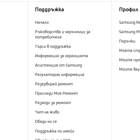
Поддръжка
Профил
Начало
Samsung R
Ръководства и наръчници за
Samsung M
потребителя
Поръчки
Търси в поддръжка
Моята ст
Информация за гаранцията
Моите пр
Асистенция от Samsung
Моите вау
Регулаторна информация
Резервирай ремонт
Проследи Моя Ремонт
Разходи за ремонт
Чат на живо
Обади ни се
Поддръжка по имейл