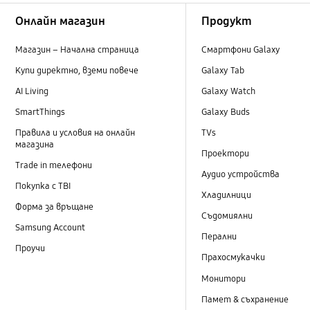
Footer Navigation
Онлайн магазин
Продукт
Магазин – Начална страница
Смартфони Galaxy
Купи директно, вземи повече
Galaxy Tab
AI Living
Galaxy Watch
SmartThings
Galaxy Buds
Правила и условия на онлайн
TVs
магазина
Проектори
Trade in телефони
Аудио устройства
Покупка с TBI
Хладилници
Форма за връщане
Съдомиялни
Samsung Account
Перални
Проучи
Прахосмукачки
Монитори
Памет & съхранение