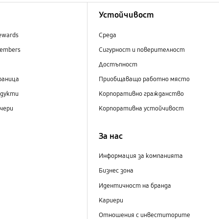
Устойчивост
ewards
Среда
embers
Сигурност и поверителност
Достъпност
раница
Приобщаващо работно място
одукти
Корпоративно гражданство
чери
Корпоративна устойчивост
За нас
Информация за компанията
Бизнес зона
Идентичност на бранда
Кариери
Отношения с инвеститорите