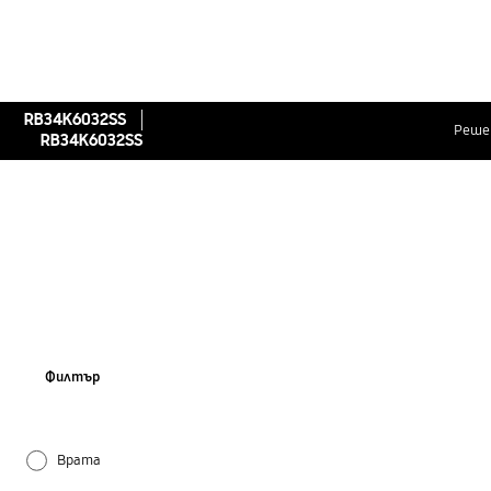
RB34K6032SS
Реше
RB34K6032SS
Филтър
Врата