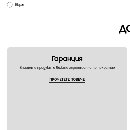
Екран
Захранване
Д
Инсталация
Как се използва
Лед и Вода
Гаранция
Впишете продукт и вижте гаранционното покритие
Температура
ПРОЧЕТЕТЕ ПОВЕЧЕ
Употреба
Шум и вибрации