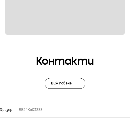
Контакти
Виж повече
 Фризер
RB34K6032SS