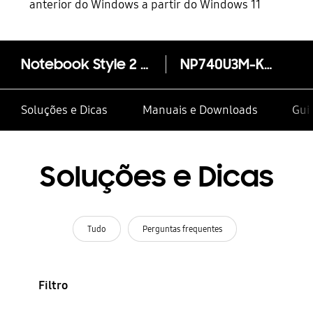
anterior do Windows a partir do Windows 11
Notebook Style 2 em 1 (Core™ i5)
NP740U3M-KD2BR
Soluções e Dicas
Manuais e Downloads
Guia
Soluções e Dicas
Tudo
Perguntas frequentes
Filtro