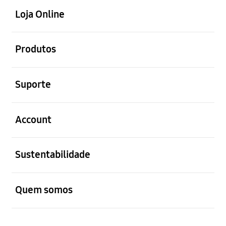
Loja Online
abrir
Produtos
abrir
Suporte
abrir
Account
abrir
Sustentabilidade
abrir
Quem somos