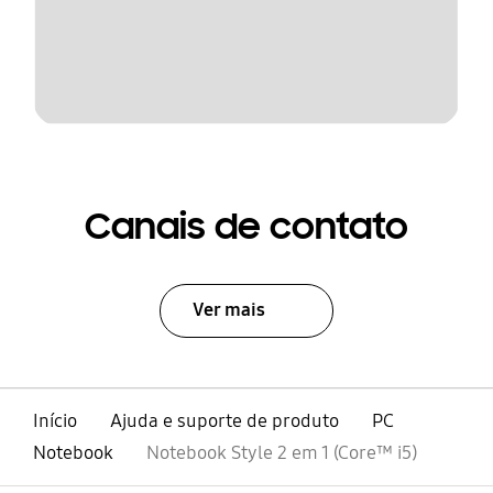
Canais de contato
Ver mais
Início
Ajuda e suporte de produto
PC
Notebook
Notebook Style 2 em 1 (Core™ i5)
abrir
Footer Navigation