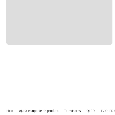
Início
Ajuda e suporte de produto
Televisores
QLED
TV QLED U