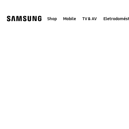
Skip
to
content
Shop
Mobile
TV & AV
Eletrodomést