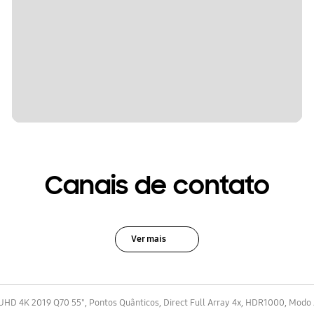
Canais de contato
Ver mais
HD 4K 2019 Q70 55", Pontos Quânticos, Direct Full Array 4x, HDR1000, Modo