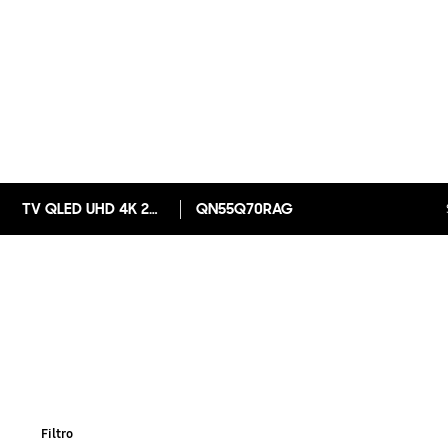
TV QLED UHD 4K 2019 Q70 55", Pontos Quânticos, Direct Full Array 4x, HDR1000, Modo Ambiente
QN55Q70RAG
Filtro