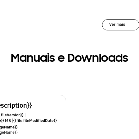
Ver mais
Manuais e Downloads
escription}}
.fileVersion}}
ze}} MB
{{file.fileModifiedDate}}
mes}}
uageName}}
uageName}}