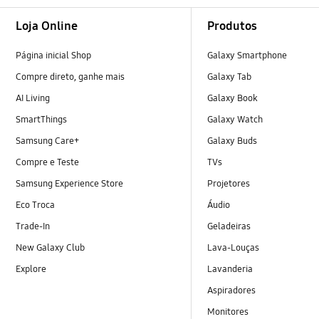
Footer Navigation
Loja Online
Produtos
Página inicial Shop
Galaxy Smartphone
Compre direto, ganhe mais
Galaxy Tab
AI Living
Galaxy Book
SmartThings
Galaxy Watch
Samsung Care+
Galaxy Buds
Compre e Teste
TVs
Samsung Experience Store
Projetores
Eco Troca
Áudio
Trade-In
Geladeiras
New Galaxy Club
Lava-Louças
Explore
Lavanderia
Aspiradores
Monitores