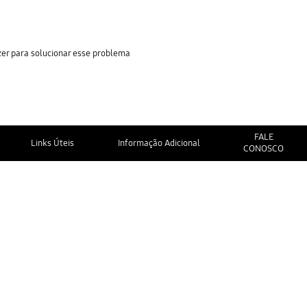
zer para solucionar esse problema
FALE
Links Úteis
Informação Adicional
CONOSCO