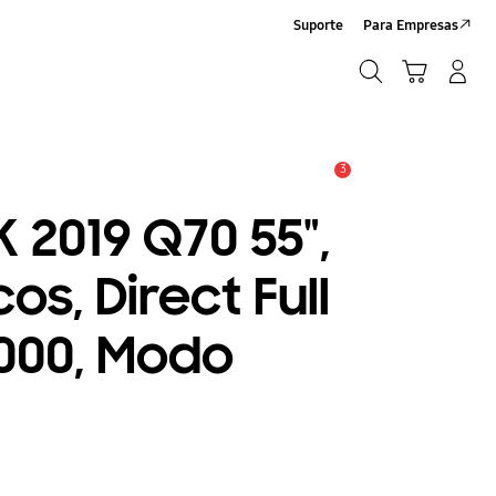
Suporte
Para Empresas
Pesquisar
Carrinho
Entrar/Registrar
Pesquisar
3
Alerta
 2019 Q70 55",
s, Direct Full
1000, Modo