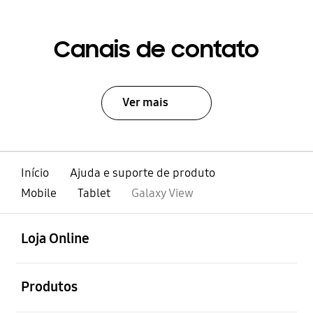
Canais de contato
Ver mais
Início
Ajuda e suporte de produto
Mobile
Tablet
Galaxy View
abrir
Footer Navigation
Loja Online
abrir
Produtos
abrir