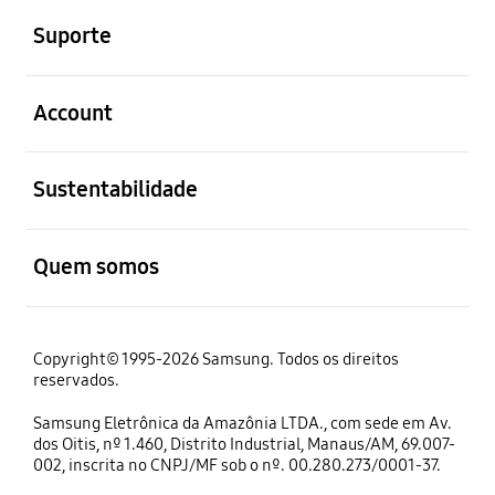
Suporte
abrir
Account
abrir
Sustentabilidade
abrir
Quem somos
Copyright© 1995-2026 Samsung. Todos os direitos
reservados.
Samsung Eletrônica da Amazônia LTDA., com sede em Av.
dos Oitis, nº 1.460, Distrito Industrial, Manaus/AM, 69.007-
002, inscrita no CNPJ/MF sob o nº. 00.280.273/0001-37.