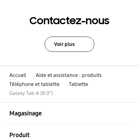
Contactez-nous
Voir plus
Accueil
Aide et assistance : produits
Téléphone et tablette
Tablette
Galaxy Tab A (8.0")
ouvert
Footer Navigation
Magasinage
ouvert
Produit