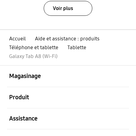
Voir plus
Accueil
Aide et assistance : produits
Téléphone et tablette
Tablette
Galaxy Tab A8 (Wi-Fi)
ouvert
Footer Navigation
Magasinage
ouvert
Produit
ouvert
Assistance
ouvert