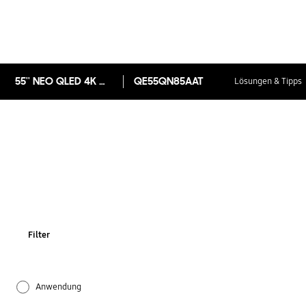
55'' NEO QLED 4K QN85A
QE55QN85AAT
Lösungen & Tipps
Filter
Anwendung