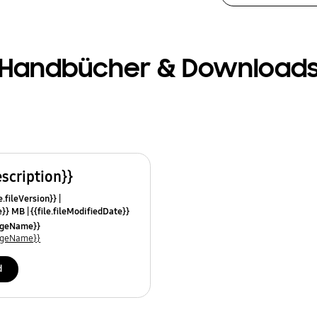
Handbücher & Download
escription}}
e.fileVersion}}
ze}} MB
{{file.fileModifiedDate}}
mes}}
uageName}}
uageName}}
d