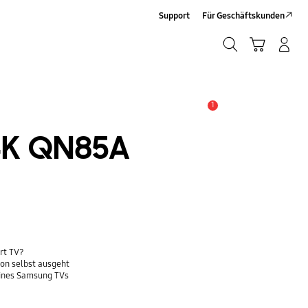
Support
Für Geschäftskunden
Suchen
Warenkorb
Anmelden/Registrieren
Suchen
1
Alarm
 4K QN85A
rt TV?
on selbst ausgeht
eines Samsung TVs