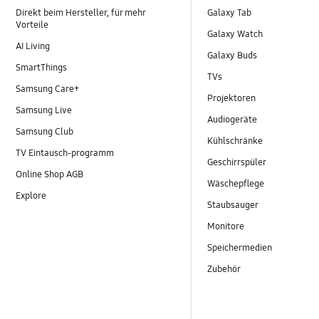
Direkt beim Hersteller, für mehr
Galaxy Tab
Vorteile
Galaxy Watch
AI Living
Galaxy Buds
SmartThings
TVs
Samsung Care+
Projektoren
Samsung Live
Audiogeräte
Samsung Club
Kühlschränke
TV Eintausch-programm
Geschirrspüler
Online Shop AGB
Wäschepflege
Explore
Staubsauger
Monitore
Speichermedien
Zubehör