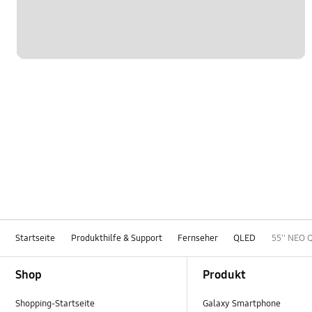
Startseite
Produkthilfe & Support
Fernseher
QLED
55'' NEO
Footer Navigation
Shop
Produkt
Shopping-Startseite
Galaxy Smartphone