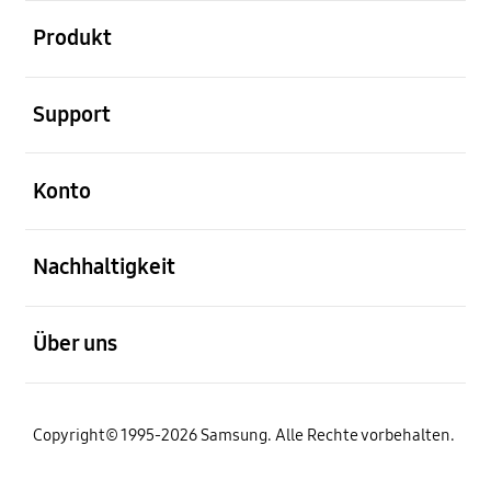
öffnen
Produkt
öffnen
Support
öffnen
Konto
öffnen
Nachhaltigkeit
öffnen
Über uns
Copyright© 1995-2026 Samsung. Alle Rechte vorbehalten.