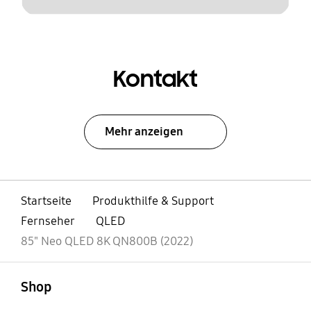
Kontakt
Mehr anzeigen
Startseite
Produkthilfe & Support
Fernseher
QLED
85" Neo QLED 8K QN800B (2022)
öffnen
Footer Navigation
Shop