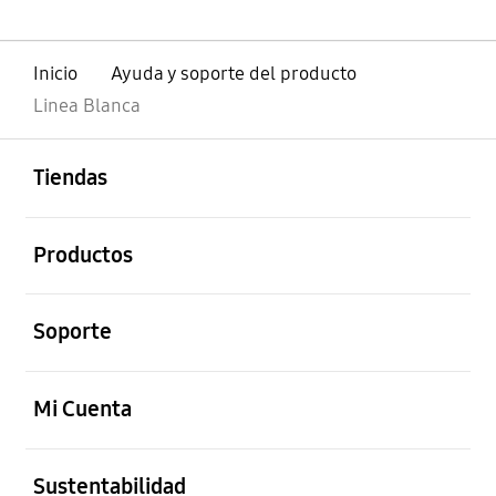
Inicio
Ayuda y soporte del producto
Linea Blanca
abierto
Footer Navigation
Tiendas
abierto
Productos
abierto
Soporte
abierto
Mi Cuenta
abierto
Sustentabilidad