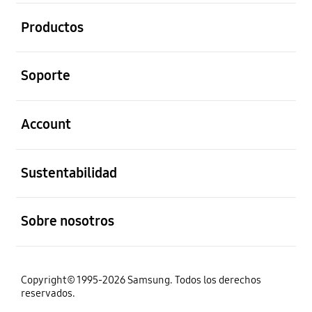
abierto
Productos
abierto
Soporte
abierto
Account
abierto
Sustentabilidad
abierto
Sobre nosotros
Copyright© 1995-2026 Samsung. Todos los derechos
reservados.