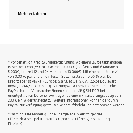
Mehr erfahren
* Vorbehaltlich Kreditwürdigkeitsprüfung. Ab einem laufzeitabhängigen
Bestellwert von 99 € bis maximal 10.000 € (Laufzeit 3 und 6 Monate bis
5.000€, Laufzeit 12 und 24 Monate bis 10.000€). Mit einem eff. Jahreszins
von 0,00 % p.a. und einem festen Sollzinssatz von 0,00 % p.a.. Der
Kreditgeber ist PayPal (Europe) S.à r.l. et Cie, S.C.A., 22-24 Boulevard
Royal, L-2449 Luxembourg. Nutzungsvoraussetzung ist ein deutsches
PayPal-Konto. Verbraucher*innen steht gemäß § 514 BGB bei
unentgeltlichen Darlehensverträgen ab einem Finanzierungsbetrag von
200 € ein Widerrufsrecht zu. Weitere Informationen können der durch
PayPal zur Verfügung gestellten Widerrufsbelehrung entnommen werden.
*Das für dieses Modell gültige Energielabel weist folgendes
Effizienzklassenspektrum auf: A+ (höchste Effizienz) bis F (geringste
Effizienz)