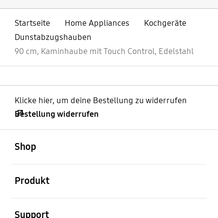
Startseite
Home Appliances
Kochgeräte
Dunstabzugshauben
90 cm, Kaminhaube mit Touch Control, Edelstahl
Klicke hier, um deine Bestellung zu widerrufen
Bestellung widerrufen
öffnen
Footer Navigation
Shop
öffnen
Produkt
öffnen
Support