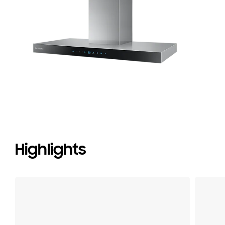
Ed
Highlights