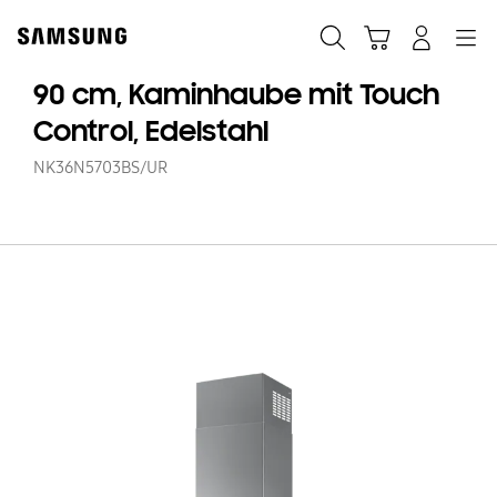
Skip
Skip
to
to
Suchen
Warenkorb
Anmelden
Navigation
content
accessibility
help
90 cm, Kaminhaube mit Touch
Control, Edelstahl
NK36N5703BS/UR
90
c
K
mi
To
Co