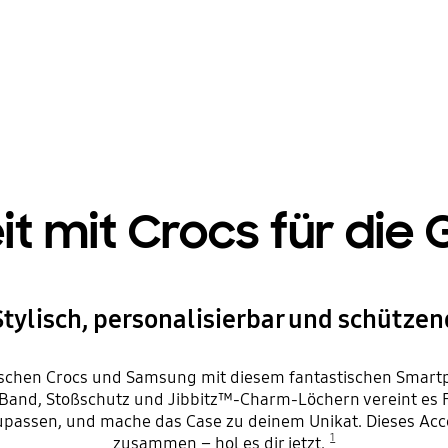
mit Crocs für die 
Stylisch, personalisierbar und schützen
chen Crocs und Samsung mit diesem fantastischen Smart
and, Stoßschutz und Jibbitz™-Charm-Löchern vereint es Fun
upassen, und mache das Case zu deinem Unikat. Dieses Acce
1
zusammen – hol es dir jetzt.