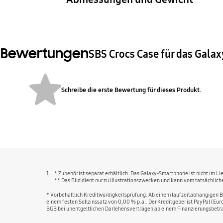
Gerätemaße (B x H x T)
Gewi
85,1 x 172,03 x 16,45 mm
105,
Bewertungen
SBS Crocs Case für das Galax
Schreibe die erste Bewertung für dieses Produkt.
bazaarvoice Certification Label
1.
* Zubehör ist separat erhältlich. Das Galaxy-Smartphone ist nicht im L
** Das Bild dient nur zu Illustrationszwecken und kann vom tatsächli
* Vorbehaltlich Kreditwürdigkeitsprüfung. Ab einem laufzeitabhängigen Be
einem festen Sollzinssatz von 0,00 % p.a.. Der Kreditgeber ist PayPal (Eu
BGB bei unentgeltlichen Darlehensverträgen ab einem Finanzierungsbetra