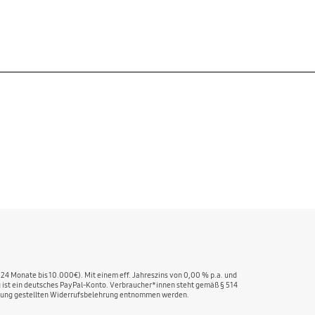
 24 Monate bis 10.000€). Mit einem eff. Jahreszins von 0,00 % p.a. und
ng ist ein deutsches PayPal-Konto. Verbraucher*innen steht gemäß § 514
fügung gestellten Widerrufsbelehrung entnommen werden.