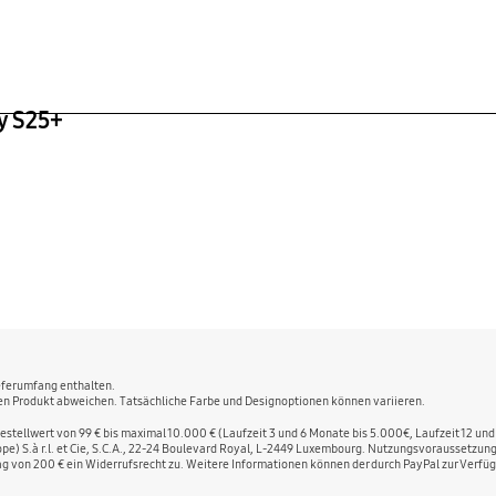
cht
08 g
y S25+
ieferumfang enthalten.
chen Produkt abweichen. Tatsächliche Farbe und Designoptionen können variieren.
stellwert von 99 € bis maximal 10.000 € (Laufzeit 3 und 6 Monate bis 5.000€, Laufzeit 12 und
rope) S.à r.l. et Cie, S.C.A., 22-24 Boulevard Royal, L-2449 Luxembourg. Nutzungsvoraussetzu
g von 200 € ein Widerrufsrecht zu. Weitere Informationen können der durch PayPal zur Ver