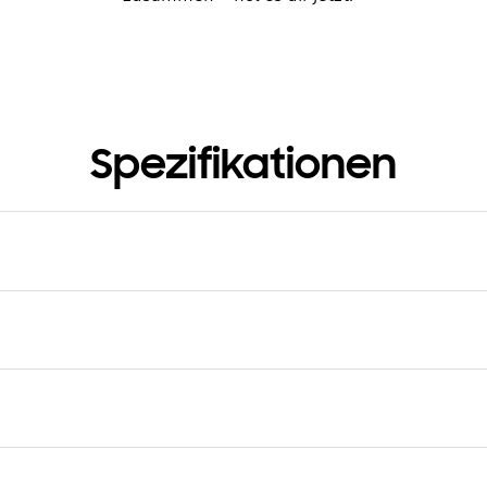
Spezifikationen
kelnummer
FPS936SBAUW