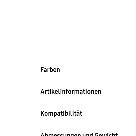
Farben
Bone
Artikelinformationen
Artikelname
Arti
SBS Crocs Case für das Galaxy S25+
GP-
Kompatibilität
Kompatible Modelle
Galaxy S25+
Abmessungen und Gewicht