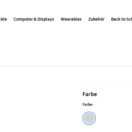
räte
Computer & Displays
Wearables
Zubehör
Back to Sc
SBS
Crocs
Farbe
Case
Farbe :
für
das
Bone
Galaxy