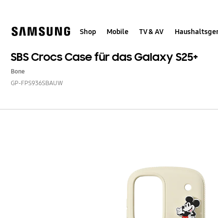
Skip
Skip
to
to
content
accessibility
help
Shop
Mobile
TV & AV
Haushaltsge
SBS Crocs Case für das Galaxy S25+
Bone
GP-FPS936SBAUW