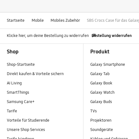
Startseite
Mobile
Mobiles Zubehör
SBS Crocs Case für das Galax
Klicke hier, um deine Bestellung zu widerrufen
Bestellung widerrufen
Footer Navigation
Shop
Produkt
Shop-Startseite
Galaxy Smartphone
Direkt kaufen & Vorteile sichern
Galaxy Tab
AI Living
Galaxy Book
SmartThings
Galaxy Watch
Samsung Care+
Galaxy Buds
Tarife
TVs
Vorteile für Studierende
Projektoren
Unsere Shop Services
Soundgeräte