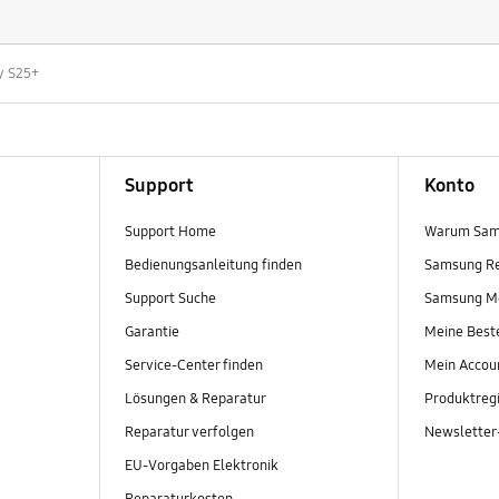
y S25+
Support
Konto
Support Home
Warum Sam
Bedienungsanleitung finden
Samsung R
Support Suche
Samsung M
Garantie
Meine Best
Service-Center finden
Mein Accou
Lösungen & Reparatur
Produktregi
Reparatur verfolgen
Newslette
EU-Vorgaben Elektronik