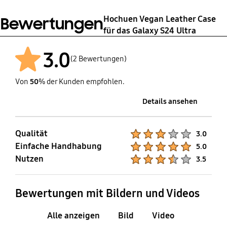
Hochuen Vegan Leather Case
Bewertungen
für das Galaxy S24 Ultra
3.0
(2 Bewertungen)
Von
50
% der Kunden empfohlen.
Details ansehen
Qualität
Product Ratings :
3.0
Einfache Handhabung
Product Ratings :
5.0
Nutzen
Product Ratings :
3.5
Bewertungen mit Bildern und Videos
Alle anzeigen
Bild
Video