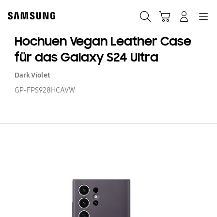
Skip
Skip
to
to
Suchen
Warenkorb
Anmelden
Navigation
content
accessibility
help
Hochuen Vegan Leather Case
für das Galaxy S24 Ultra
Dark Violet
GP-FPS928HCAVW
H
V
Le
C
fü