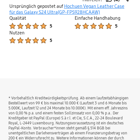
sind extra hervorgehoben und sind aus einem
thumb
share
Ursprünglich gepostet auf
Hochuen Vegan Leather Case
anderen Material als das case. Alles in allem zu
up
für das Galaxy S24 Ultra(GP-FPS928HCAAW)
empfehlen. Schauen wir mal wie es in ein paar
Qualität
Einfache Handhabung
Monaten aussieht.
Product Ratings :
Product Ratings :
5
5
Nutzen
Product Ratings :
5
bazaarvoice Certification Label
* Vorbehaltlich Kreditwürdigkeitsprüfung. Ab einem laufzeitabhängigen
Bestellwert von 99 € bis maximal 10.000 € (Laufzeit 3 und 6 Monate bis
5.000€, Laufzeit 12 und 24 Monate bis 10.000€). Mit einem eff. Jahreszins
von 0,00 % p.a. und einem festen Sollzinssatz von 0,00 % p.a.. Der
Kreditgeber ist PayPal (Europe) S.à r.l. et Cie, S.C.A., 22-24 Boulevard
Royal, L-2449 Luxembourg. Nutzungsvoraussetzung ist ein deutsches
PayPal-Konto. Verbraucher*innen steht gemäß § 514 BGB bei
unentgeltlichen Darlehensverträgen ab einem Finanzierungsbetrag von
200 € ein Widerrufsrecht zu. Weitere Informationen können der durch