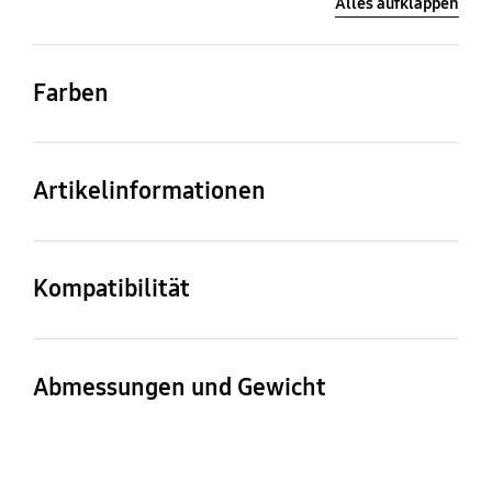
Alles aufklappen
Farben
Dark Violet
Artikelinformationen
Artikelname
Artikelnummer
Hochuen Vegan Leather
GP-FPS928HCAVW
Kompatibilität
Case für das Galaxy S24
Ultra
Kompatible Modelle
Galaxy S24 Ultra
Abmessungen und Gewicht
Gerätemaße (B x H x T)
Gewicht
82,8 x 166,5 x 12,6 mm
36 g