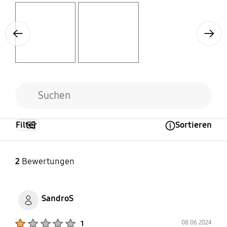
Layer popup open
Layer popup open
Previous
Next
Filter
Sortieren
Open Tooltip Layer
2
Bewertungen
SandroS
Product Ratings :
08.06.2024
1