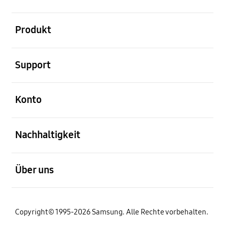
öffnen
Produkt
öffnen
Support
öffnen
Konto
öffnen
Nachhaltigkeit
öffnen
Über uns
Copyright© 1995-2026 Samsung. Alle Rechte vorbehalten.