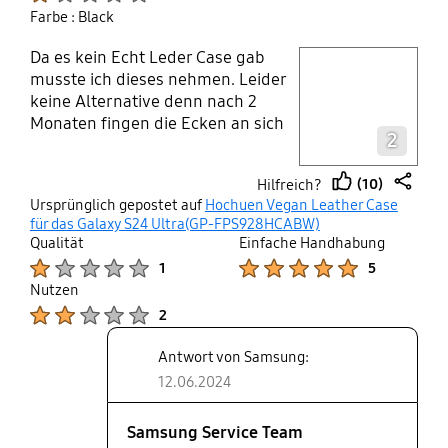
Farbe : Black
Da es kein Echt Leder Case gab
play video
musste ich dieses nehmen. Leider
keine Alternative denn nach 2
Layer popup open
Monaten fingen die Ecken an sich
2
aufzulösen. Das Vegane Leder ist
ein Gummiartiger Bezug. Garantie
(10)
Hilfreich?
besteht nur für 3Monate aber das
thumb
share
Ursprünglich gepostet auf
Hochuen Vegan Leather Case
lief problemlos.
up
für das Galaxy S24 Ultra(GP-FPS928HCABW)
Qualität
Einfache Handhabung
Product Ratings :
Product Ratings :
1
5
Nutzen
Product Ratings :
2
Antwort von Samsung:
12.06.2024
Samsung Service Team