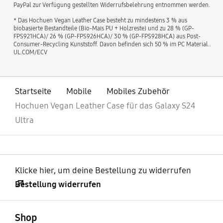
PayPal zur Verfügung gestellten Widerrufsbelehrung entnommen werden.
* Das Hochuen Vegan Leather Case besteht zu mindestens 3 % aus
biobasierte Bestandteile (Bio-Mais PU + Holzreste) und zu 28 % (GP-
FPS921HCA)/ 26 % (GP-FPS926HCA)/ 30 % (GP-FPS928HCA) aus Post-
Consumer-Recycling Kunststoff. Davon befinden sich 50 % im PC Material..
UL.COM/ECV
Startseite
Mobile
Mobiles Zubehör
Hochuen Vegan Leather Case für das Galaxy S24
Ultra
Klicke hier, um deine Bestellung zu widerrufen
Bestellung widerrufen
öffnen
Footer Navigation
Shop