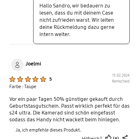
Hallo Sandro, wir bedauern zu
lesen, dass du mit deinem Case
nicht zufrieden warst. Wir leiten
deine Rückmeldung dazu gerne
intern weiter.
Joelmi
13.02.2024
Product Ratings :
5
Remscheid
Farbe : Taupe
Vor ein paar Tagen 50% günstiger gekauft durch
Geburtstasgutschein. Passt wirklich perfekt für das
s24 ultra. Die Kamerad sind schön eingefasst
sodass das Handy nicht wackelt beim hinlegen.
Fühlt such super hochwertig an und sieht auch
Ja, ich empfehle dieses Produkt.
sehr edel aus. Sogar die Druckknöpfe an der Seite
(4)
Hilfreich?