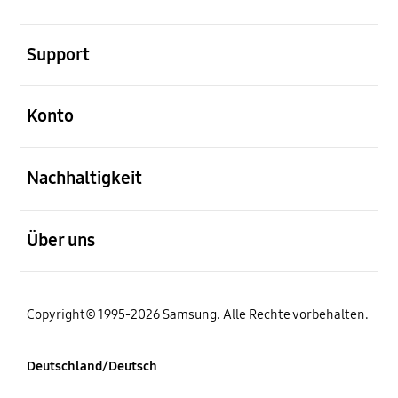
öffnen
Support
öffnen
Konto
öffnen
Nachhaltigkeit
öffnen
Über uns
Copyright© 1995-2026 Samsung. Alle Rechte vorbehalten.
Deutschland/Deutsch