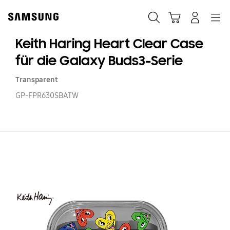
Skip
Skip
to
to
Suchen
Warenkorb
Anmelden
Navigation
content
accessibility
help
Keith Haring Heart Clear Case
für die Galaxy Buds3-Serie
Transparent
GP-FPR630SBATW
Ke
Ha
He
Cl
C