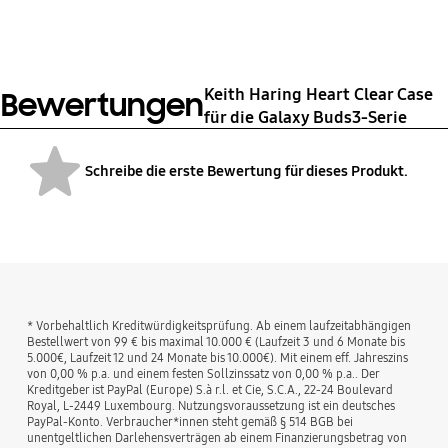
Keith Haring Heart
Clear Case
Keith Haring Heart Clear Case
Bewertungen
für die Galaxy Buds3-Serie
Schreibe die erste Bewertung für dieses Produkt.
bazaarvoice Certification Label
* Vorbehaltlich Kreditwürdigkeitsprüfung. Ab einem laufzeitabhängigen
Bestellwert von 99 € bis maximal 10.000 € (Laufzeit 3 und 6 Monate bis
5.000€, Laufzeit 12 und 24 Monate bis 10.000€). Mit einem eff. Jahreszins
von 0,00 % p.a. und einem festen Sollzinssatz von 0,00 % p.a.. Der
Kreditgeber ist PayPal (Europe) S.à r.l. et Cie, S.C.A., 22-24 Boulevard
Royal, L-2449 Luxembourg. Nutzungsvoraussetzung ist ein deutsches
PayPal-Konto. Verbraucher*innen steht gemäß § 514 BGB bei
unentgeltlichen Darlehensverträgen ab einem Finanzierungsbetrag von