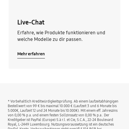
Live-Chat
Erfahre, wie Produkte funktionieren und
welche Modelle zu dir passen.
Mehr erfahren
* Vorbehaltlich Kreditwürdigkeitsprüfung. Ab einem laufzeitabhängigen
Bestellwert von 99 € bis maximal 10.000 € (Laufzeit 3 und 6 Monate bis
5.000€, Laufzeit 12 und 24 Monate bis 10.000€). Mit einem eff. Jahreszins
von 0,00 % p.a. und einem festen Sollzinssatz von 0,00 % p.a.. Der
Kreditgeber ist PayPal (Europe) S.à r.l. et Cie, S.C.A., 22-24 Boulevard
Royal, L-2449 Luxembourg. Nutzungsvoraussetzung ist ein deutsches
PayPal-Konto. Verbraucher*innen steht gemäß § 514 BGB bei