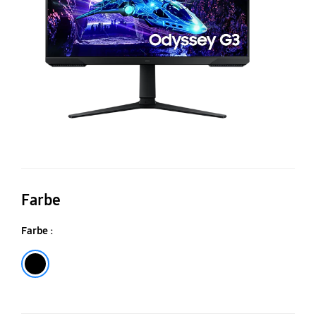
18
G
Mo
Farbe
Farbe :
Schwarz