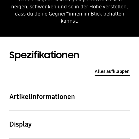
neigen, schwenken und so in der Höhe verstellen,
dass du deine Gegner*innen im Blick behalten
kannst.
Spezifikationen
Alles aufklappen
Artikelinformationen
Artikelname
Artikelnummer
S27DG300EU
LS27DG300EUXEN
Display
Panel-Technologie
Bildschirmgröße