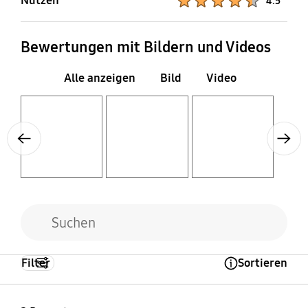
Nutzen
4.5
Bewertungen mit Bildern und Videos
Alle anzeigen
Bild
Video
Layer popup open
Layer popup open
Layer popup open
Previous
Next
Filter
Sortieren
Open Tooltip Layer