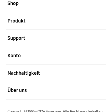
Shop
öffnen
Produkt
öffnen
Support
öffnen
Konto
öffnen
Nachhaltigkeit
öffnen
Über uns
Copyright© 1995-2026 Samsung. Alle Rechte vorbehalten.