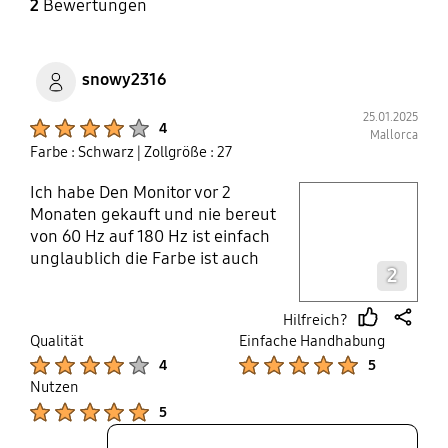
2
Bewertungen
snowy2316
25.01.2025
Product Ratings :
4
Mallorca
Farbe : Schwarz
| Zollgröße : 27
Ich habe Den Monitor vor 2
play video
Monaten gekauft und nie bereut
von 60 Hz auf 180 Hz ist einfach
Layer popup open
unglaublich die Farbe ist auch
2
super mit dem ips panel 4 Sterne
nur weil er mir ein bißchen zu klein
Hilfreich?
ist und halt 1080p sonst einfach
thumb
share
Qualität
Einfache Handhabung
super für den preis
up
Product Ratings :
Product Ratings :
4
5
Nutzen
Product Ratings :
5