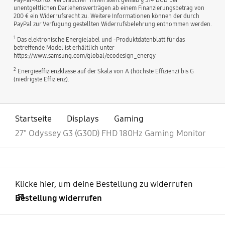
unentgeltlichen Darlehensverträgen ab einem Finanzierungsbetrag von
200 € ein Widerrufsrecht zu. Weitere Informationen können der durch
PayPal zur Verfügung gestellten Widerrufsbelehrung entnommen werden.
1
Das elektronische Energielabel und -Produktdatenblatt für das
betreffende Model ist erhältlich unter
https://www.samsung.com/global/ecodesign_energy
2
Energieeffizienzklasse auf der Skala von A (höchste Effizienz) bis G
(niedrigste Effizienz).
Startseite
Displays
Gaming
27" Odyssey G3 (G30D) FHD 180Hz Gaming Monitor
Klicke hier, um deine Bestellung zu widerrufen
Bestellung widerrufen
öffnen
Footer Navigation