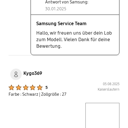
Antwort von Samsung:
30.01.2025
Samsung Service Team
Hallo, wir freuen uns über dein Lob
zum Modell. Vielen Dank für deine
Bewertung.
Kygo369
05.08.2025
Product Ratings :
5
Kaiserslautern
Farbe : Schwarz
| Zollgröße : 27
play video
Layer popup open