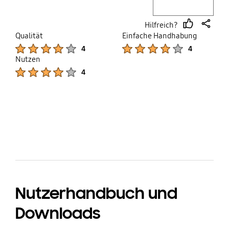
Hilfreich?
thumb
share
Qualität
Einfache Handhabung
up
Product Ratings :
Product Ratings :
4
4
Nutzen
Product Ratings :
4
bazaarvoice Certification Label
Nutzerhandbuch und
Downloads