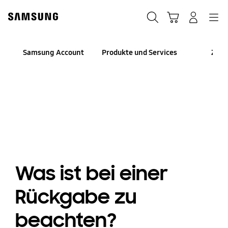
Skip
Skip
to
to
Suchen
Warenkorb
Anmelden
Navigation
content
accessibility
help
Samsung Account
Produkte und Services
Zahl
Was ist bei einer
Rückgabe zu
beachten?