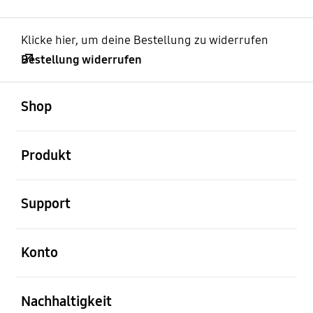
Klicke hier, um deine Bestellung zu widerrufen
Bestellung widerrufen
öffnen
Footer Navigation
Shop
öffnen
Produkt
öffnen
Support
öffnen
Konto
öffnen
Nachhaltigkeit