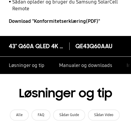
Sådan oplader og bruger du Samsung SolarCell
Remote
Download "Konformitetserklæring(PDF)"
43" Q60A QLED 4K Smart TV (2021)
QE43Q60AAU
Løsninger og tip
Manualer og downloads
I
Løsninger og tip
Alle
FAQ
Sådan Guide
Sådan Video