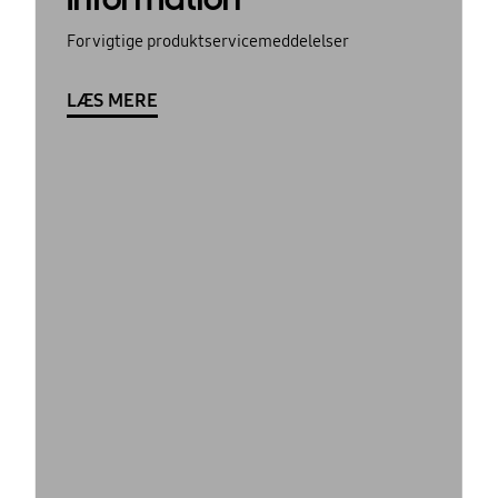
For vigtige produktservicemeddelelser
LÆS MERE