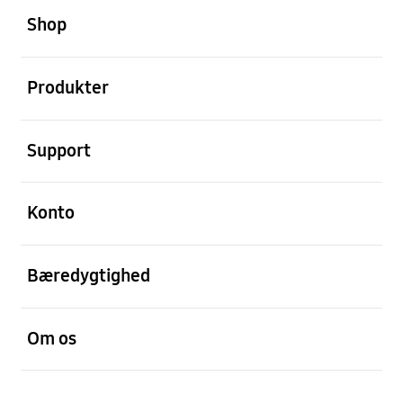
Shop
Åben
Produkter
Åben
Support
Åben
Konto
Åben
Bæredygtighed
Åben
Om os