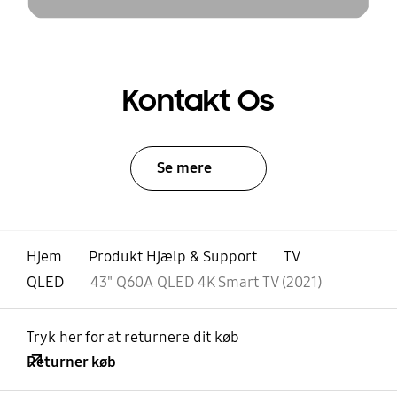
Kontakt Os
Se mere
Hjem
Produkt Hjælp & Support
TV
QLED
43" Q60A QLED 4K Smart TV (2021)
Tryk her for at returnere dit køb
Returner køb
Åben
Footer Navigation