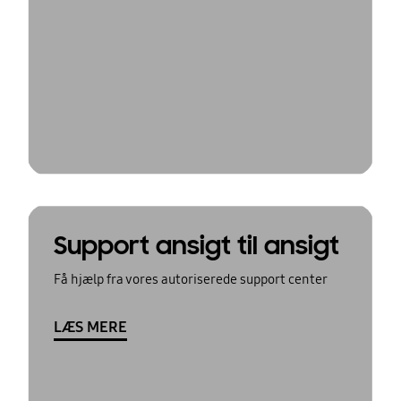
Support ansigt til ansigt
Få hjælp fra vores autoriserede support center
LÆS MERE