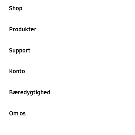
Shop
Åben
Produkter
Åben
Support
Åben
Konto
Åben
Bæredygtighed
Åben
Om os