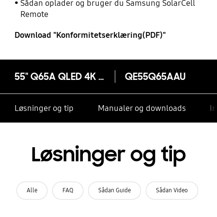
Sådan oplader og bruger du Samsung SolarCell
Remote
Download "Konformitetserklæring(PDF)"
55" Q65A QLED 4K Smart TV (2021)
QE55Q65AAU
Løsninger og tip
Manualer og downloads
I
Løsninger og tip
Alle
FAQ
Sådan Guide
Sådan Video