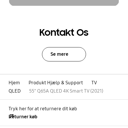
Kontakt Os
Se mere
Hjem
Produkt Hjælp & Support
TV
QLED
55" Q65A QLED 4K Smart TV (2021)
Tryk her for at returnere dit køb
Returner køb
Åben
Footer Navigation