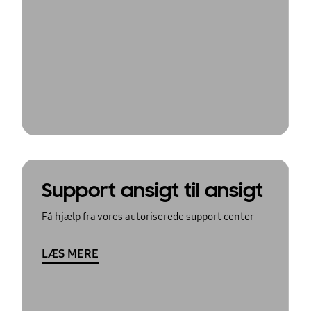
Support ansigt til ansigt
Få hjælp fra vores autoriserede support center
LÆS MERE