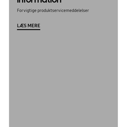
For vigtige produktservicemeddelelser
LÆS MERE