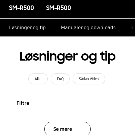
SM-R500
SM-R500
Løsninger og tip
Manualer og downloads
I
Løsninger og tip
Alle
FAQ
Sådan Video
Filtre
Se mere