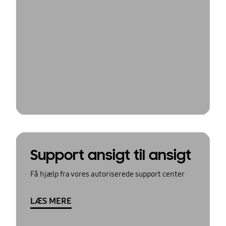
Support ansigt til ansigt
Få hjælp fra vores autoriserede support center
LÆS MERE