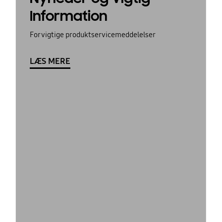
Information
For vigtige produktservicemeddelelser
LÆS MERE