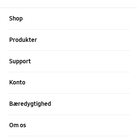
Åben
Footer Navigation
Shop
Åben
Produkter
Åben
Support
Åben
Konto
Åben
Bæredygtighed
Åben
Om os