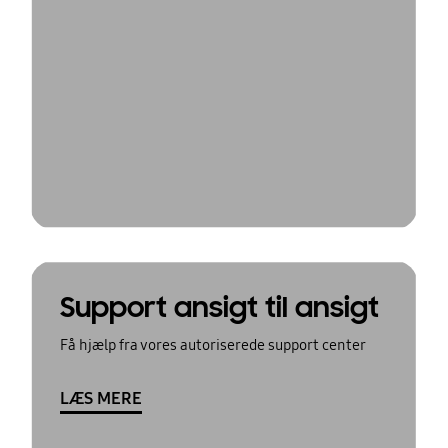
Support ansigt til ansigt
Få hjælp fra vores autoriserede support center
LÆS MERE