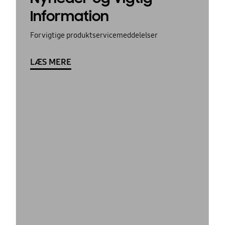
Information
For vigtige produktservicemeddelelser
LÆS MERE