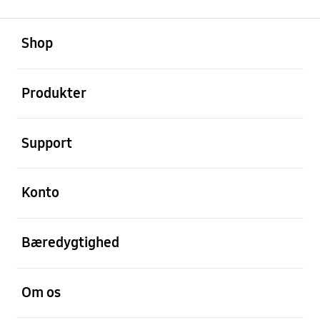
Åben
Footer Navigation
Shop
Åben
Produkter
Åben
Support
Åben
Konto
Åben
Bæredygtighed
Åben
Om os