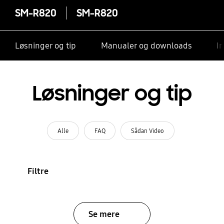
SM-R820
SM-R820
Løsninger og tip
Manualer og downloads
I
Løsninger og tip
Alle
FAQ
Sådan Video
Filtre
Se mere