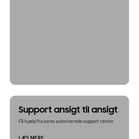
Support ansigt til ansigt
Få hjælp fra vores autoriserede support center
LÆS MERE