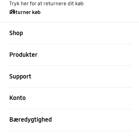
Tryk her for at returnere dit køb
Returner køb
Åben
Footer Navigation
Shop
Åben
Produkter
Åben
Support
Åben
Konto
Åben
Bæredygtighed
Åben