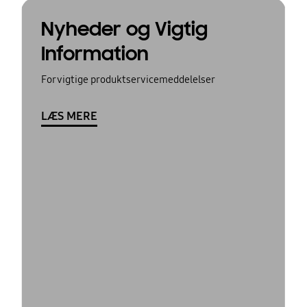
Nyheder og Vigtig
Information
For vigtige produktservicemeddelelser
LÆS MERE