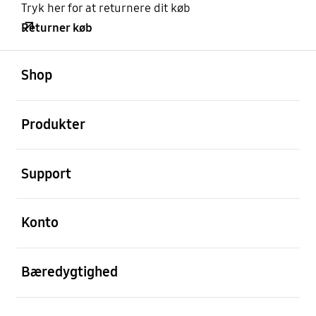
Tryk her for at returnere dit køb
Returner køb
Åben
Footer Navigation
Shop
Åben
Produkter
Åben
Support
Åben
Konto
Åben
Bæredygtighed
Åben