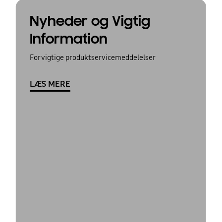
Nyheder og Vigtig
Information
For vigtige produktservicemeddelelser
LÆS MERE