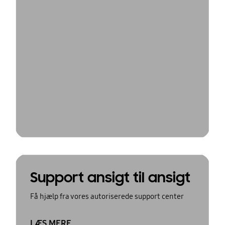
Support ansigt til ansigt
Få hjælp fra vores autoriserede support center
LÆS MERE