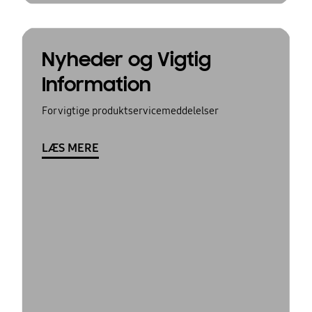
Nyheder og Vigtig
Information
For vigtige produktservicemeddelelser
LÆS MERE