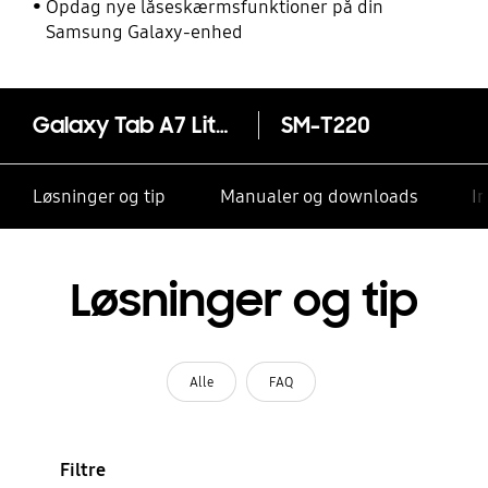
Opdag nye låseskærmsfunktioner på din
Samsung Galaxy-enhed
Galaxy Tab A7 Lite Wi-Fi (8.7")
SM-T220
Løsninger og tip
Manualer og downloads
I
Løsninger og tip
Alle
FAQ
Filtre