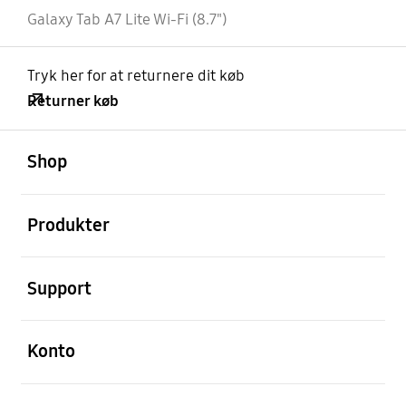
Galaxy Tab A7 Lite Wi-Fi (8.7")
Tryk her for at returnere dit køb
Returner køb
Åben
Footer Navigation
Shop
Åben
Produkter
Åben
Support
Åben
Konto
Åben