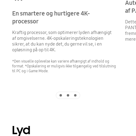
Aute
af 
En smartere og hurtigere 4K-
processor
Dette
PANTO
Kraftig processor, som optimerer lyden afhængigt
fremr
af omgivelserne. 4K-opskaleringsteknologien
mere 
sikrer, at du kan nyde det, du gerne vil se, i en
opløsning på op til 4K.
*Den visuelle oplevelse kan variere afhængigt af indhold og
format. *Opskalering er muligvis ikke tilgængelig ved tilslutning
til PC og i Game Mode.
Indicator 1
Indicator 2
Indicator 3
Lyd