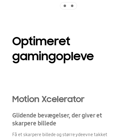
Indicator 1
Indicator 2
Optimeret
gamingopleve
Motion Xcelerator
Glidende bevægelser, der giver et
skarpere billede
Få et skarpere billede og større ydeevne takket