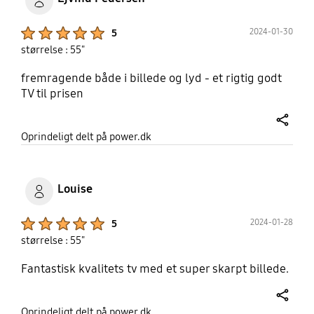
Product Ratings :
2024-01-30
5
størrelse : 55"
fremragende både i billede og lyd - et rigtig godt
TV til prisen
share
Oprindeligt delt på power.dk
Louise
Product Ratings :
2024-01-28
5
størrelse : 55"
Fantastisk kvalitets tv med et super skarpt billede.
share
Oprindeligt delt på power.dk