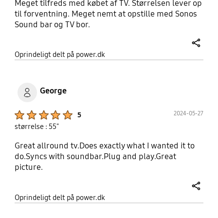
Meget tilfreds med købet af TV. Størrelsen lever op
til forventning. Meget nemt at opstille med Sonos
Sound bar og TV bor.
share
Oprindeligt delt på power.dk
George
Product Ratings :
2024-05-27
5
størrelse : 55"
Great allround tv.Does exactly what I wanted it to
do.Syncs with soundbar.Plug and play.Great
picture.
share
Oprindeligt delt på power.dk