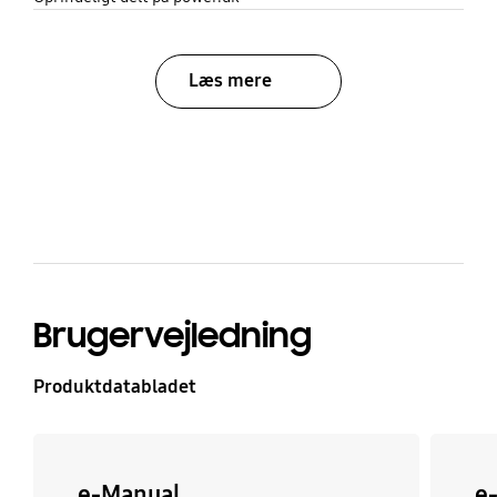
Læs mere
bazaarvoice Certification Label
Brugervejledning
Produktdatabladet
e-Manual
e