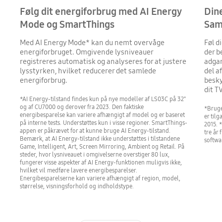
Følg dit energiforbrug med AI Energy
Dine
Mode og SmartThings
Sam
Med AI Energy Mode* kan du nemt overvåge
Føl d
energiforbruget. Omgivende lysniveauer
der b
registreres automatisk og analyseres for at justere
adgan
lysstyrken, hvilket reducerer det samlede
del a
energiforbrug.
besky
dit T
*AI Energy-tilstand findes kun på nye modeller af LS03C på 32"
og af CU7000 og derover fra 2023. Den faktiske
*Bruge
energibesparelse kan variere afhængigt af model og er baseret
er til
på interne tests. Understøttes kun i visse regioner. SmartThings-
2015. 
appen er påkrævet for at kunne bruge AI Energy-tilstand.
tre år
Bemærk, at AI Energy-tilstand ikke understøttes i tilstandene
softwa
Game, Intelligent, Art, Screen Mirroring, Ambient og Retail. På
steder, hvor lysniveauet i omgivelserne overstiger 80 lux,
fungerer visse aspekter af AI Energy-funktionen muligvis ikke,
hvilket vil medføre lavere energibesparelser.
Energibesparelserne kan variere afhængigt af region, model,
størrelse, visningsforhold og indholdstype.
Indicator 1
Indicator 2
Indicator 3
Indicator 4
Indicator 5