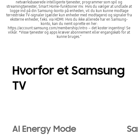
netværksbaserede intelligente tjenester, programmer som spil og
streamingtjenester, Smart Home-funktioner mv. Hvis du vælger at undlade at
logge ind på din Samsung-konto på enheden, vil du kun kunne modtage
terrestriske TV-signaler (gælder kun enheder med modtagere) og signaler fra
eksterne enheder, f.eks. via HDMI. Hvis du ikke allerede har en Samsung-
konto, kan du nemt oprette en her:
https://account.samsung.com/membership/intro – det koster ingenting! Se
vilkår. *Visse tjenester og apps kræver abonnement eller engangskøb for at
kunne bruges."
Hvorfor et Samsung
TV
Playing video
AI Energy Mode
Sa