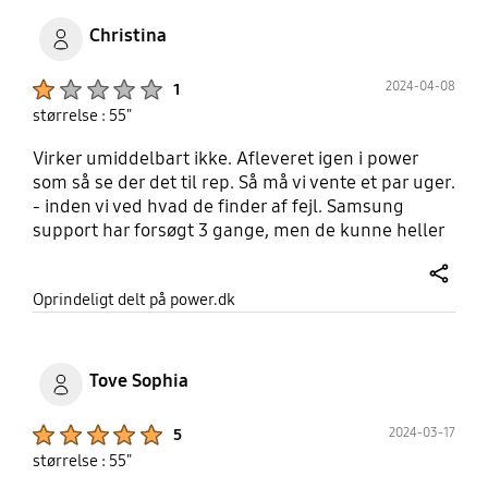
Christina
Product Ratings :
2024-04-08
1
størrelse : 55"
Virker umiddelbart ikke. Afleveret igen i power
som så se der det til rep. Så må vi vente et par uger.
- inden vi ved hvad de finder af fejl. Samsung
support har forsøgt 3 gange, men de kunne heller
ikke søge kanaler frem på tv’et.
share
Oprindeligt delt på power.dk
Tove Sophia
Product Ratings :
2024-03-17
5
størrelse : 55"