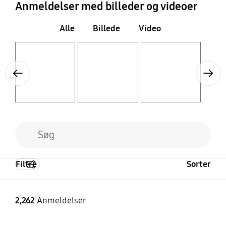
Anmeldelser med billeder og videoer
Alle
Billede
Video
Layer popup open
Layer popup open
Layer popup open
Previous
Next
Filtre
Sorter
2,262
Anmeldelser