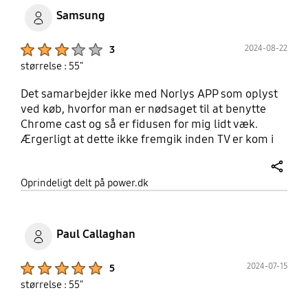
Samsung
Product Ratings :
2024-08-22
3
størrelse : 55"
Det samarbejder ikke med Norlys APP som oplyst
ved køb, hvorfor man er nødsaget til at benytte
Chrome cast og så er fidusen for mig lidt væk.
Ærgerligt at dette ikke fremgik inden TV er kom i
brug, for så havde vi ikke købt det.
share
Oprindeligt delt på power.dk
Paul Callaghan
Product Ratings :
2024-07-15
5
størrelse : 55"