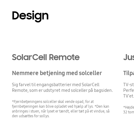
Design
SolarCell Remote
Ju
Nemmere betjening med solceller
Tilp
Sig farvel til engangsbatterier med SolarCell
TV-st
Remote, som er udstyret med solceller på bagsiden.
Perfe
TV'et
*Fjernbetjeningens solceller skal vende opad, for at
fjernbetjeningen kan blive opladet ved hjælp af lys. *Den kan
*Højde
anbringes i stuen, når lyset er tændt, eller tæt på et vindue, så
32 tom
den udsættes for sollys.