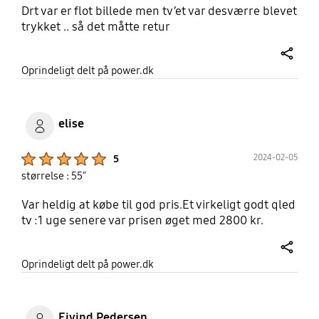
Drt var er flot billede men tv’et var desværre blevet
trykket .. så det måtte retur
share
Oprindeligt delt på power.dk
elise
Product Ratings :
2024-02-05
5
størrelse : 55"
Var heldig at købe til god pris.Et virkeligt godt qled
tv :1 uge senere var prisen øget med 2800 kr.
share
Oprindeligt delt på power.dk
Ejvind Pedersen