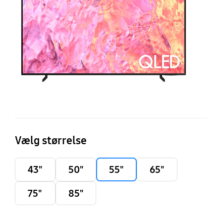
T
(2
Vælg størrelse
43"
50"
55"
65"
75"
85"