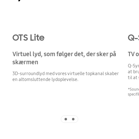
Playing video
OTS Lite
Q-
Virtuel lyd, som følger det, der sker på
TV 
skærmen
Q-Sym
at br
3D-surroundlyd med vores virtuelle topkanal skaber
til a
en altomsluttende lydoplevelse.
*Sound
specif
Indicator 1
Indicator 2