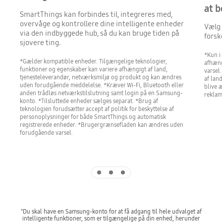
at b
SmartThings kan forbindes til, integreres med,
overvåge og kontrollere dine intelligente enheder
Vælg 
via den indbyggede hub, så du kan bruge tiden på
forsk
sjovere ting.
*Kun i
*Gælder kompatible enheder. Tilgængelige teknologier,
afhæng
funktioner og egenskaber kan variere afhængigt af land,
varsel
tjenesteleverandør, netværksmiljø og produkt og kan ændres
af lan
uden forudgående meddelelse. *Kræver Wi-Fi, Bluetooth eller
blive 
anden trådløs netværkstilslutning samt login på en Samsung-
reklam
konto. *Tilsluttede enheder sælges separat. *Brug af
teknologien forudsætter accept af politik for beskyttelse af
personoplysninger for både SmartThings og automatisk
registrerede enheder. *Brugergrænsefladen kan ændres uden
forudgående varsel.
Indicator 1
Indicator 2
Indicator 3
"Du skal have en Samsung-konto for at få adgang til hele udvalget af
intelligente funktioner, som er tilgængelige på din enhed, herunder