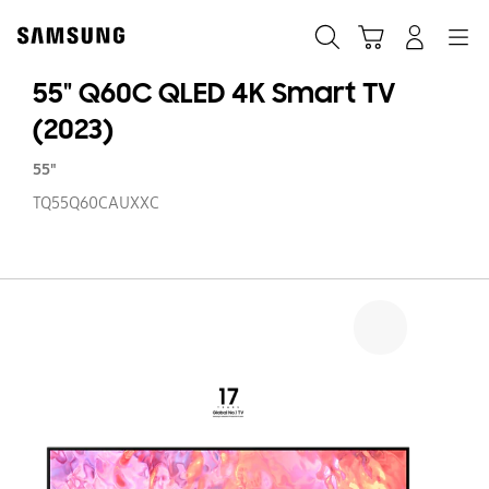
Skip
to
Søg
Indkøbskurv
Navigation
Log på
content
55" Q60C QLED 4K Smart TV
(2023)
55"
TQ55Q60CAUXXC
55
Q
Q
4
S