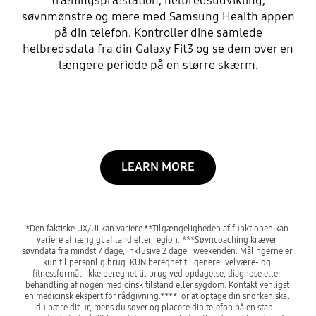
træningspræstation, helbredsudvikling,
søvnmønstre og mere med Samsung Health appen
på din telefon. Kontroller dine samlede
helbredsdata fra din Galaxy Fit3 og se dem over en
længere periode på en større skærm.
LEARN MORE
*Den faktiske UX/UI kan variere.**Tilgængeligheden af funktionen kan 
variere afhængigt af land eller region. ***Søvncoaching kræver 
søvndata fra mindst 7 dage, inklusive 2 dage i weekenden. Målingerne er 
kun til personlig brug. KUN beregnet til generel velvære- og 
fitnessformål. Ikke beregnet til brug ved opdagelse, diagnose eller 
behandling af nogen medicinsk tilstand eller sygdom. Kontakt venligst 
en medicinsk ekspert for rådgivning.****For at optage din snorken skal 
du bære dit ur, mens du sover og placere din telefon på en stabil 