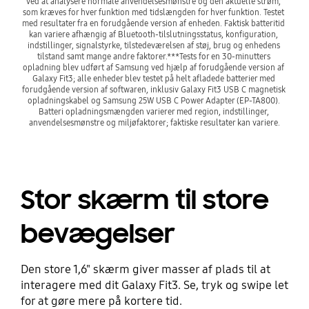
ved at analysere normale anvendelsesmønstre og den aktuelle strøm, 
som kræves for hver funktion med tidslængden for hver funktion. Testet 
med resultater fra en forudgående version af enheden. Faktisk batteritid 
kan variere afhængig af Bluetooth-tilslutningsstatus, konfiguration, 
indstillinger, signalstyrke, tilstedeværelsen af støj, brug og enhedens 
tilstand samt mange andre faktorer.***Tests for en 30-minutters 
opladning blev udført af Samsung ved hjælp af forudgående version af 
Galaxy Fit3; alle enheder blev testet på helt afladede batterier med 
forudgående version af softwaren, inklusiv Galaxy Fit3 USB C magnetisk 
opladningskabel og Samsung 25W USB C Power Adapter (EP-TA800). 
Batteri opladningsmængden varierer med region, indstillinger, 
anvendelsesmønstre og miljøfaktorer; faktiske resultater kan variere.
Stor skærm til store
bevægelser
Den store 1,6" skærm giver masser af plads til at
interagere med dit Galaxy Fit3. Se, tryk og swipe let
for at gøre mere på kortere tid.
Playing video