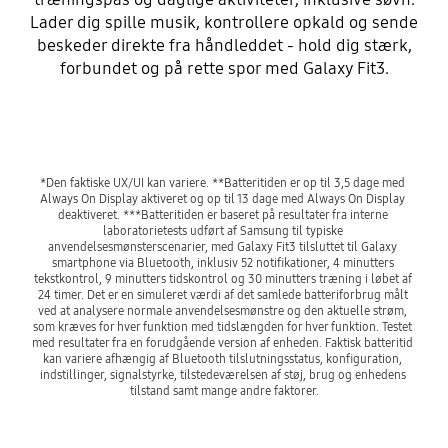
Lader dig spille musik, kontrollere opkald og sende
beskeder direkte fra håndleddet - hold dig stærk,
forbundet og på rette spor med Galaxy Fit3.
*Den faktiske UX/UI kan variere. **Batteritiden er op til 3,5 dage med 
Always On Display aktiveret og op til 13 dage med Always On Display 
deaktiveret. ***Batteritiden er baseret på resultater fra interne 
laboratorietests udført af Samsung til typiske 
anvendelsesmønsterscenarier, med Galaxy Fit3 tilsluttet til Galaxy 
smartphone via Bluetooth, inklusiv 52 notifikationer, 4 minutters 
tekstkontrol, 9 minutters tidskontrol og 30 minutters træning i løbet af 
24 timer. Det er en simuleret værdi af det samlede batteriforbrug målt 
ved at analysere normale anvendelsesmønstre og den aktuelle strøm, 
som kræves for hver funktion med tidslængden for hver funktion. Testet 
med resultater fra en forudgående version af enheden. Faktisk batteritid 
kan variere afhængig af Bluetooth tilslutningsstatus, konfiguration, 
indstillinger, signalstyrke, tilstedeværelsen af støj, brug og enhedens 
tilstand samt mange andre faktorer.