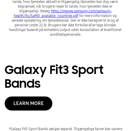
lande, hvor tjenesten aktuelt er tilgængelig (tjenesten kan dog være 
begrænset, når brugere rejser til lande, hvor tjenesten ikke er 
tilgængelig). Besøg 
https://images.samsung.com/samsung-
health/ifu/SaMD_available_countries.pdf
 for mere information og 
seneste opdatering om tjenestelande. Den er ikke beregnet til brug af 
personer under 22 år. Brugere bør ikke fortolke eller tage kliniske 
handlinger baseret på enhedens output uden konsultation af kvalificeret 
sundhedspersonale.
Galaxy Fit3 Sport
Bands
LEARN MORE
*Galaxy Fit3 Sport Bands sælges separat. Tilgængelige farver kan variere 