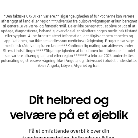
*Den faktiske UX/UI kan variere.**Tilgængeligheden af funktionerne kan variere
afhængigt af land eller region.***Advarsler fra pulsovervågningen er kun beregnet
til generelle velvære- og fitnessformål. De er ikke beregnet til at blive brugt til at
opdage, diagnosticere, behandle, overvåge eller håndtere nogen medicinsk tilstand
eller sygdom. Al helbredsrelateret information, der tilgås gennem enheden og
applikationen, bør ikke behandles som medicinsk rådgivning. Brugere bør søge
medicinsk rådgivning fra en læge.****Kontinuerlig måling kan aktiveres under
Stress i Indstillinger.*****Tilgængeligheden af funktionen for iltniveauer i blodet
kan variere afhængigt af land eller region.******Fra februar 2024 understøttes
pulsmåling og stressovervågning ikke i Angola, og iltniveauet i blodet understøttes
ikke i Angola, Libyen, Algeriet og Iran.
Dit helbred og
velvære på et øjeblik
Få et omfattende overblik over din