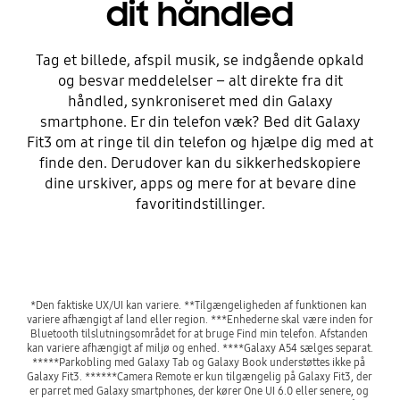
dit håndled
Tag et billede, afspil musik, se indgående opkald
og besvar meddelelser – alt direkte fra dit
håndled, synkroniseret med din Galaxy
smartphone. Er din telefon væk? Bed dit Galaxy
Fit3 om at ringe til din telefon og hjælpe dig med at
finde den. Derudover kan du sikkerhedskopiere
dine urskiver, apps og mere for at bevare dine
favoritindstillinger.
*Den faktiske UX/UI kan variere. **Tilgængeligheden af funktionen kan 
variere afhængigt af land eller region. ***Enhederne skal være inden for 
Bluetooth tilslutningsområdet for at bruge Find min telefon. Afstanden 
kan variere afhængigt af miljø og enhed. ****Galaxy A54 sælges separat. 
*****Parkobling med Galaxy Tab og Galaxy Book understøttes ikke på 
Galaxy Fit3. ******Camera Remote er kun tilgængelig på Galaxy Fit3, der 
er parret med Galaxy smartphones, der kører One UI 6.0 eller senere, og 