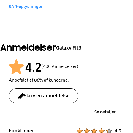
SAR-oplysninger
Anmeldelser
Galaxy Fit3
4.2
(400 Anmeldelser)
Anbefalet af
86
% af kunderne.
Skriv en anmeldelse
Se detaljer
Funktioner
Product Ratings :
4.3