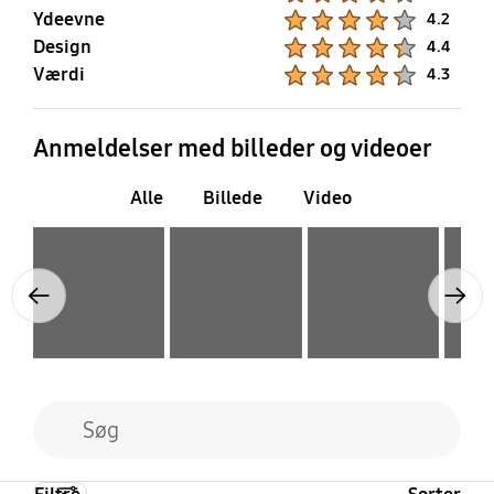
Ydeevne
Product Ratings :
4.2
Design
Product Ratings :
4.4
Værdi
Product Ratings :
4.3
Anmeldelser med billeder og videoer
Alle
Billede
Video
Layer popup open
Layer popup open
Layer popup open
Layer popup open
Previous
Next