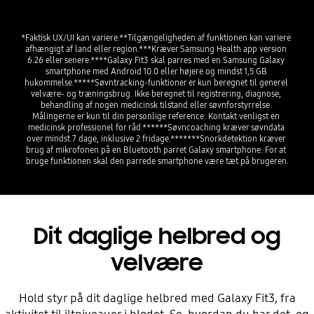
*Faktisk UX/UI kan variere.**Tilgængeligheden af funktionen kan variere 
afhængigt af land eller region.***Kræver Samsung Health app version 
6.26 eller senere.****Galaxy Fit3 skal parres med en Samsung Galaxy 
smartphone med Android 10.0 eller højere og mindst 1,5 GB 
hukommelse.*****Søvntracking-funktioner er kun beregnet til generel 
velvære- og træningsbrug. Ikke beregnet til registrering, diagnose, 
behandling af nogen medicinsk tilstand eller søvnforstyrrelse. 
Målingerne er kun til din personlige reference. Kontakt venligst en 
medicinsk professionel for råd.******Søvncoaching kræver søvndata 
over mindst 7 dage, inklusive 2 fridage.*******Snorkdetektion kræver 
brug af mikrofonen på en Bluetooth parret Galaxy smartphone. For at 
bruge funktionen skal den parrede smartphone være tæt på brugeren.
Dit daglige helbred og
velvære
Hold styr på dit daglige helbred med Galaxy Fit3, fra