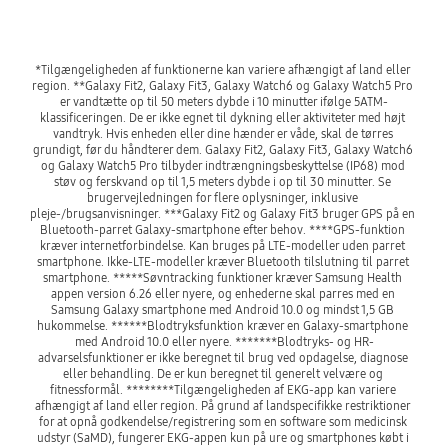
*Tilgængeligheden af funktionerne kan variere afhængigt af land eller 
region. **Galaxy Fit2, Galaxy Fit3, Galaxy Watch6 og Galaxy Watch5 Pro 
er vandtætte op til 50 meters dybde i 10 minutter ifølge 5ATM-
klassificeringen. De er ikke egnet til dykning eller aktiviteter med højt 
vandtryk. Hvis enheden eller dine hænder er våde, skal de tørres 
grundigt, før du håndterer dem. Galaxy Fit2, Galaxy Fit3, Galaxy Watch6 
og Galaxy Watch5 Pro tilbyder indtrængningsbeskyttelse (IP68) mod 
støv og ferskvand op til 1,5 meters dybde i op til 30 minutter. Se 
brugervejledningen for flere oplysninger, inklusive 
pleje-/brugsanvisninger. ***Galaxy Fit2 og Galaxy Fit3 bruger GPS på en 
Bluetooth-parret Galaxy-smartphone efter behov. ****GPS-funktion 
kræver internetforbindelse. Kan bruges på LTE-modeller uden parret 
smartphone. Ikke-LTE-modeller kræver Bluetooth tilslutning til parret 
smartphone. *****Søvntracking funktioner kræver Samsung Health 
appen version 6.26 eller nyere, og enhederne skal parres med en 
Samsung Galaxy smartphone med Android 10.0 og mindst 1,5 GB 
hukommelse. ******Blodtryksfunktion kræver en Galaxy-smartphone 
med Android 10.0 eller nyere. *******Blodtryks- og HR-
advarselsfunktioner er ikke beregnet til brug ved opdagelse, diagnose 
eller behandling. De er kun beregnet til generelt velvære og 
fitnessformål. ********Tilgængeligheden af EKG-app kan variere 
afhængigt af land eller region. På grund af landspecifikke restriktioner 
for at opnå godkendelse/registrering som en software som medicinsk 
udstyr (SaMD), fungerer EKG-appen kun på ure og smartphones købt i 