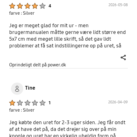
Product Ratings :
2026-05-08
4
farve : Silver
Jeg er meget glad for mit ur - men
brugermanualen måtte gerne være lidt større end
5x7 cm med meget lille skrift, så det gav lidt
problemer at få sat indstillingerne op på uret, så
de blev personlige - derfor kun 4 stjerner ;0)
share
Oprindeligt delt på power.dk
Tine
Product Ratings :
2026-04-09
1
farve : Silver
Jeg købte den uret for 2-3 uger siden. Jeg får ondt
af at have det på, da det drejer sig over på min
knogle og uret har en virkelig uheldig form på