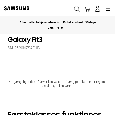
Skip
to
Søg
Indkøbskurv
Navigation
Log på
content
Afhent eller få hjemmelevering | Købet er åbent i 30 dage
Klik for at udvide
Læs mere
Galaxy Fit3
SM-R390NZSAEUB
*Tilgængeligheden af farver kan variere afhængigt af land eller region. 
Faktisk UX/UI kan variere.
Førsteklasses funktioner