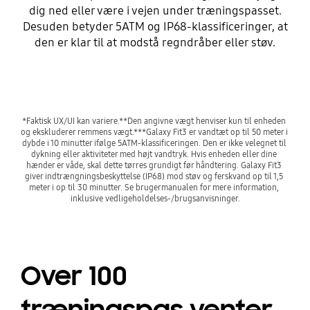
dig ned eller være i vejen under træningspasset.
Desuden betyder 5ATM og IP68-klassificeringer, at
den er klar til at modstå regndråber eller støv.
*Faktisk UX/UI kan variere.**Den angivne vægt henviser kun til enheden 
og ekskluderer remmens vægt.***Galaxy Fit3 er vandtæt op til 50 meter i 
dybde i 10 minutter ifølge 5ATM-klassificeringen. Den er ikke velegnet til 
dykning eller aktiviteter med højt vandtryk. Hvis enheden eller dine 
hænder er våde, skal dette tørres grundigt før håndtering. Galaxy Fit3 
giver indtrængningsbeskyttelse (IP68) mod støv og ferskvand op til 1,5 
meter i op til 30 minutter. Se brugermanualen for mere information, 
inklusive vedligeholdelses-/brugsanvisninger.
Over 100
træningspas venter