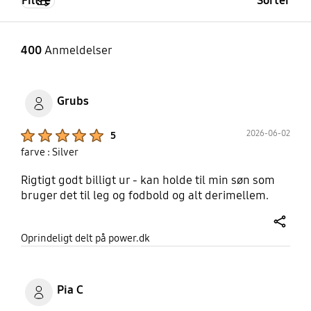
Filtre
Sorter
400
Anmeldelser
Grubs
Product Ratings :
2026-06-02
5
farve : Silver
Rigtigt godt billigt ur - kan holde til min søn som
bruger det til leg og fodbold og alt derimellem.
share
Oprindeligt delt på power.dk
Pia C