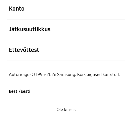
Konto
avatud
Jätkusuutlikkus
avatud
Ettevõttest
Autoriõigus© 1995-2026 Samsung. Kõik õigused kaitstud.
Eesti/Eesti
Ole kursis