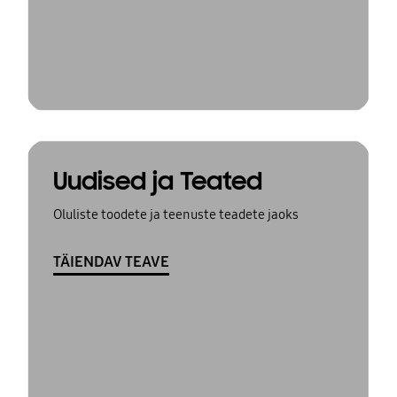
Uudised ja Teated
Oluliste toodete ja teenuste teadete jaoks
TÄIENDAV TEAVE