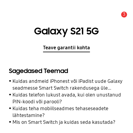
3
Hoiatus
Galaxy S21 5G
Teave garantii kohta
Sagedased Teemad
Kuidas andmeid iPhonest või iPadist uude Galaxy
seadmesse Smart Switch rakendusega üle
kanda?
Kuidas telefon lukust avada, kui olen unustanud
PIN-koodi või parooli?
Kuidas teha mobiilseadmes tehaseseadete
lähtestamine?
Mis on Smart Switch ja kuidas seda kasutada?