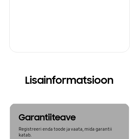
Lisainformatsioon
Garantiiteave
Registreeri enda toode ja vaata, mida garantii
katab.