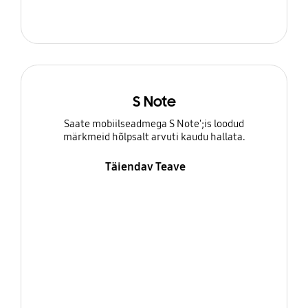
S Note
Saate mobiilseadmega S Note';is loodud
märkmeid hõlpsalt arvuti kaudu hallata.
Täiendav Teave