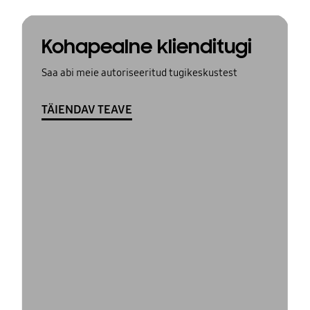
Kohapealne klienditugi
Saa abi meie autoriseeritud tugikeskustest
TÄIENDAV TEAVE