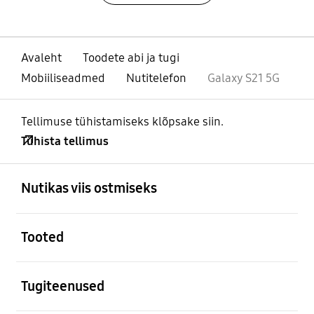
Avaleht
Toodete abi ja tugi
Mobiiliseadmed
Nutitelefon
Galaxy S21 5G
Tellimuse tühistamiseks klõpsake siin.
Tühista tellimus
avatud
Footer Navigation
Nutikas viis ostmiseks
avatud
Tooted
avatud
Tugiteenused
avatud