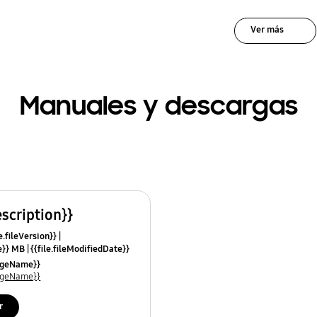
Ver más
Manuales y descargas
escription}}
e.fileVersion}}
ze}} MB
{{file.fileModifiedDate}}
mes}}
uageName}}
uageName}}
r