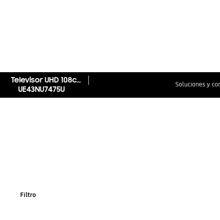
Televisor UHD 108cm 43" 4K UHD Smart TV Serie NU7475
Soluciones y co
UE43NU7475U
Filtro