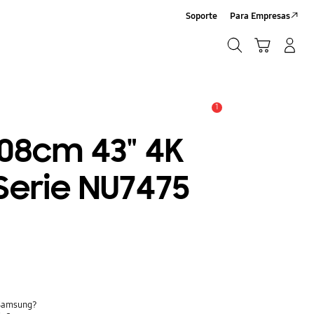
Soporte
Para Empresas
Buscar
Carrito
Iniciar sesión/Crear cuenta
Buscar
1
Alerta
108cm 43" 4K
Serie NU7475
 Samsung?