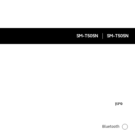
SM-T505N
SM-T505N
סינון
Bluetooth