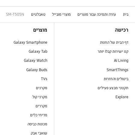
בית
עזרה ותמיכה עבור מוצרים
מוצרי מובייל
טאבלטים
SM-T505N
Footer Navigation
רכישה
מוצרים
דף הבית של החנות
Galaxy Smartphone
קנו ישירות קבלו יותר
Galaxy Tab
Galaxy Watch
AI Living
Galaxy Buds
SmartThings
ביטולים והחזרות
TVs
תקנוני מבצע פעילים
מקרנים
Explore
מקרני קול
מקררים
מדיחי כלים
מכונות כביסה
שואבי אבק