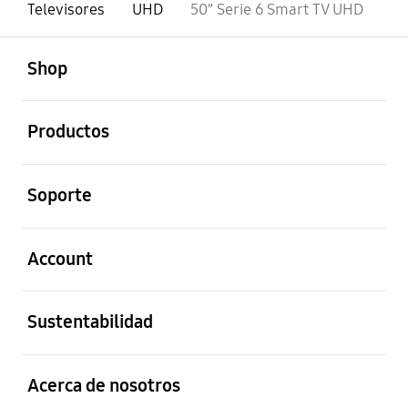
Televisores
UHD
50” Serie 6 Smart TV UHD
abierto
Footer Navigation
Shop
abierto
Productos
abierto
Soporte
abierto
Account
abierto
Sustentabilidad
abierto
Acerca de nosotros