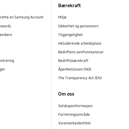
Bærekraft
prette en Samsung Account
Miljø
ewards
Sikkerhet og personvern
embers
Tilgjengelighet
r
Inkluderende arbeidsplass
Bedriftens samfunnsansvar
istrering
Bedriftsbærekraft
ger
Åpenhetsloven (NO)
The Transparency Act (EN)
Om oss
Selskapsinformasjon
Forretningsområde
Varemerkeidentitet