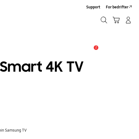
Support
For bedrifter
Søk
Handlevogn
Logg på/Registrer deg
Søk
2
Alarm
 Smart 4K TV
 min Samsung TV