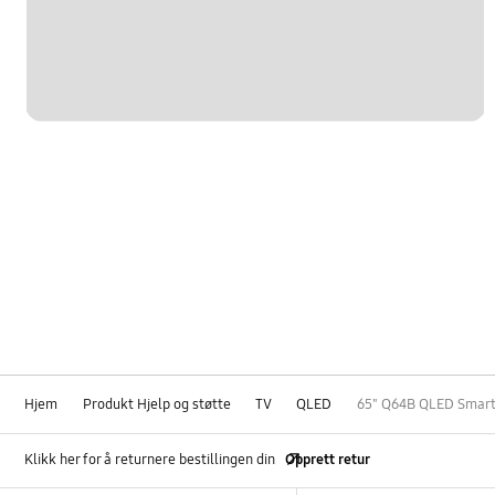
Hjem
Produkt Hjelp og støtte
TV
QLED
65" Q64B QLED Smart
Klikk her for å returnere bestillingen din
Opprett retur
Footer Navigation