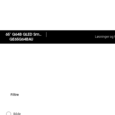
65" Q64B QLED Smart 4K TV (2022)
Løsninger og 
QE65Q64BAU
Filtre
Bilde