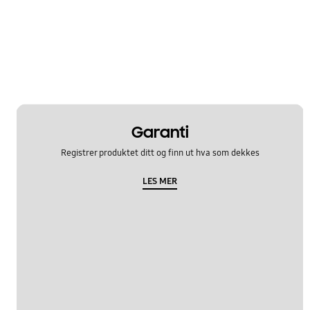
Garanti
Registrer produktet ditt og finn ut hva som dekkes
LES MER