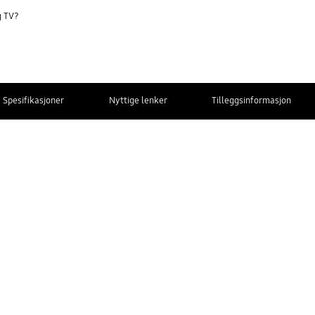
g TV?
Spesifikasjoner
Nyttige lenker
Tilleggsinformasjon
KONTAKT
OSS