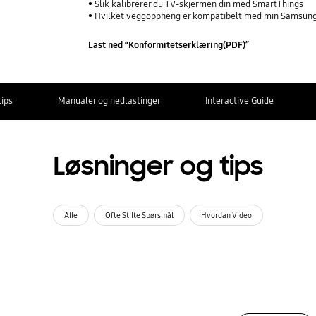
Slik kalibrerer du TV-skjermen din med SmartThings
Hvilket veggoppheng er kompatibelt med min Samsun
Last ned “Konformitetserklæring(PDF)”
tips
Manualer og nedlastinger
Interactive Guide
Løsninger og tips
Alle
Ofte Stilte Spørsmål
Hvordan Video