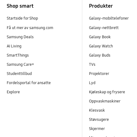
Shop smart
Produkter
Startside for Shop
Galaxy-mobiltelefoner
Få ut mer av samsung.com
Galaxy-nettbrett
Samsung Deals
Galaxy Book
AI Living
Galaxy Watch
SmartThings
Galaxy Buds
Samsung Care+
TVs
Studenttillbud
Projektorer
Fordelsportal for ansatte
Lyd
Explore
Kjøleskap og frysere
Oppvaskmaskiner
Klesvask
Støvsugere
Skjermer