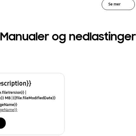
Se mer
Manualer og nedlastinger
escription}}
e.fileVersion}}
ze}} MB
{{file.fileModifiedDate}}
mes}}
uageName}}
uageName}}