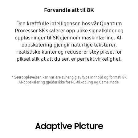
Forvandle alt til 8K
Den kraftfulle intelligensen hos vår Quantum
Processor 8K skalerer opp ulike signalkilder og
oppløsninger til 8K gjennom maskinlæring. AI-
oppskalering gjengir naturlige teksturer,
realistiske kanter og reduserer støy piksel for
piksel slik at alt du ser, er perfekt virkelighet.
* Seeropplevelsen kan variere avhengig av type innhold og format. 8K
AI-oppskalering gjelder ikke for PC-tilkobling og Game Mode.
Adaptive Picture