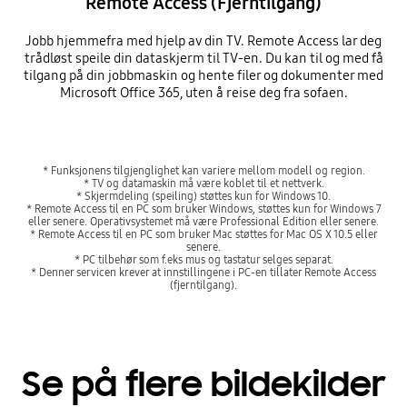
Remote Access (Fjerntilgang)
Jobb hjemmefra med hjelp av din TV. Remote Access lar deg
trådløst speile din dataskjerm til TV-en. Du kan til og med få
tilgang på din jobbmaskin og hente filer og dokumenter med
Microsoft Office 365, uten å reise deg fra sofaen.
* Funksjonens tilgjenglighet kan variere mellom modell og region.
* TV og datamaskin må være koblet til et nettverk.
* Skjermdeling (speiling) støttes kun for Windows 10.
* Remote Access til en PC som bruker Windows, støttes kun for Windows 7
eller senere. Operativsystemet må være Professional Edition eller senere.
* Remote Access til en PC som bruker Mac støttes for Mac OS X 10.5 eller
senere.
* PC tilbehør som f.eks mus og tastatur selges separat.
* Denner servicen krever at innstillingene i PC-en tillater Remote Access
(fjerntilgang).
Se på flere bildekilder