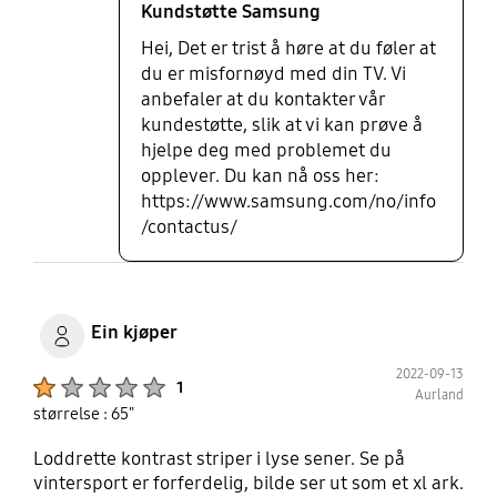
Kundstøtte Samsung
det, men det skal vere akseptert siden dei har
gradert seg for dette i spesifikasjoner. Det er svært
Hei, Det er trist å høre at du føler at
mangen som har samme problem med denne TVen
du er misfornøyd med din TV. Vi
når en ser på forskjellige forum og de fleste har
anbefaler at du kontakter vår
dårlig erfaring med Samsung kundeservice.
kundestøtte, slik at vi kan prøve å
hjelpe deg med problemet du
opplever. Du kan nå oss her:
https://www.samsung.com/no/info
/contactus/
Ein kjøper
2022-09-13
Product Ratings :
1
Aurland
størrelse : 65"
Loddrette kontrast striper i lyse sener. Se på
vintersport er forferdelig, bilde ser ut som et xl ark.