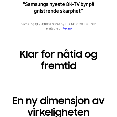
"Samsungs nyeste 8K-TV byr på
gnistrende skarphet”
Samsung QE75Q800T tested by TEK.NO 2020. Full test
available on
tek.no
Klar for nåtid og
fremtid
En ny dimensjon av
virkeligheten