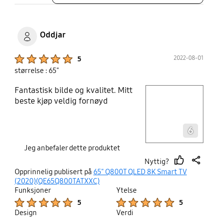
Oddjar
Product Ratings :
2022-08-01
5
størrelse : 65"
Fantastisk bilde og kvalitet. Mitt
play video
beste kjøp veldig fornøyd
Layer popup open
6
Jeg anbefaler dette produktet
Nyttig?
thumb
share
Opprinnelig publisert på
65" Q800T QLED 8K Smart TV
up
(2020)(QE65Q800TATXXC)
Funksjoner
Ytelse
Product Ratings :
Product Ratings :
5
5
Design
Verdi