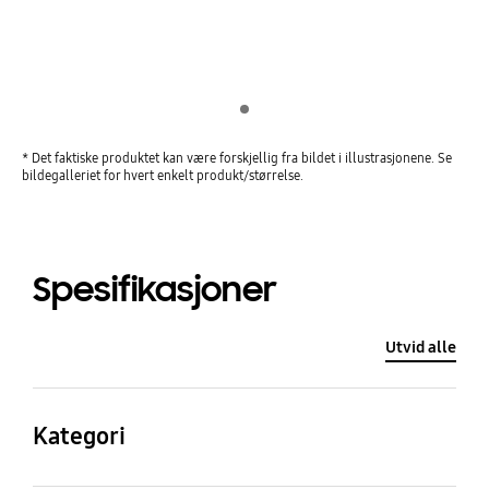
Indicator 1
* Det faktiske produktet kan være forskjellig fra bildet i illustrasjonene. Se
bildegalleriet for hvert enkelt produkt/størrelse.
Spesifikasjoner
Utvid alle
Kategori
QLED