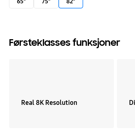
65"
75"
82"
Førsteklasses funksjoner
Real 8K Resolution
Di