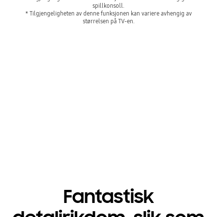
spillkonsoll.
* Tilgjengeligheten av denne funksjonen kan variere avhengig av
størrelsen på TV-en.
Øk vinnersjansene
Playing video
Fantastisk