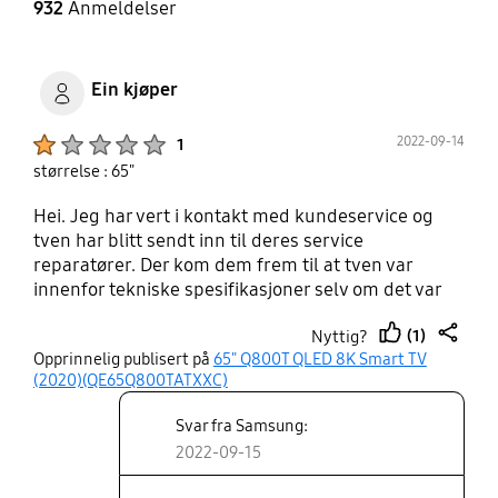
932
Anmeldelser
Ein kjøper
Product Ratings :
2022-09-14
1
størrelse : 65"
Hei. Jeg har vert i kontakt med kundeservice og
tven har blitt sendt inn til deres service
reparatører. Der kom dem frem til at tven var
innenfor tekniske spesifikasjoner selv om det var
dårlig bilde. Tven har også hvert inn til elkjøp som
(1)
Nyttig?
konkluderer med svært dårlig bilde til ein slik pris.
thumb
share
Opprinnelig publisert på
65" Q800T QLED 8K Smart TV
Bilder av problemet er blitt sendt til C&V teknikk
up
(2020)(QE65Q800TATXXC)
som også ser og bekrefter feilen med tven. Men dei
kommer også tilbake på at Samsung har i sine
Svar fra Samsung:
spesifikasjoner eit akseptabelt støy nivå på bilde.
2022-09-15
Med andre ord når ein kjøper eit produkt av
Samsung så må en regne med at det er litt feil med