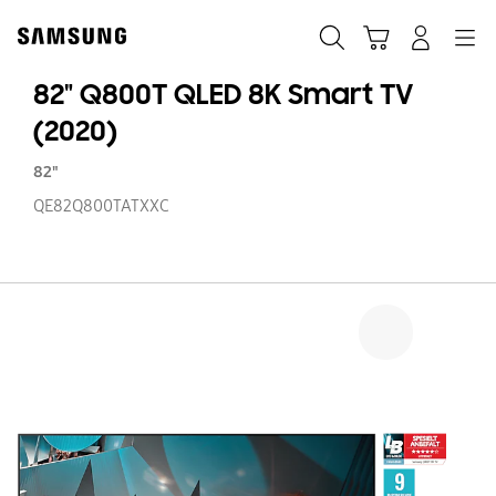
Skip
to
Søk
Handlevogn
Navigation
Logg på
content
82" Q800T QLED 8K Smart TV
(2020)
82"
QE82Q800TATXXC
82
Q
Q
8
S