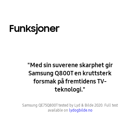
Funksjoner
"Med sin suverene skarphet gir
Samsung Q800T en kruttsterk
forsmak på fremtidens TV-
teknologi."
Samsung QE75Q800T tested by Lyd & Bilde 2020. Full test
available on
lydogbilde.no