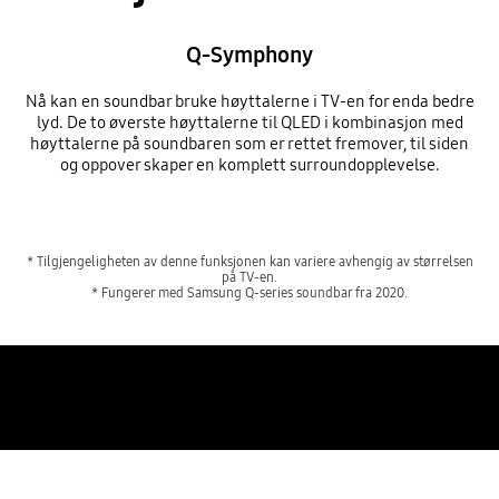
Q-Symphony
Nå kan en soundbar bruke høyttalerne i TV-en for enda bedre
lyd. De to øverste høyttalerne til QLED i kombinasjon med
høyttalerne på soundbaren som er rettet fremover, til siden
og oppover skaper en komplett surroundopplevelse.
* Tilgjengeligheten av denne funksjonen kan variere avhengig av størrelsen
på TV-en.
* Fungerer med Samsung Q-series soundbar fra 2020.
Soundbar beregnet
for QLED 8K