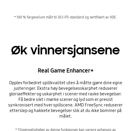
* 100 % fargevolum målt til DCI-P3-standard og sertifisert av VDE.
Øk vinnersjansene
Real Game Enhancer+
Opplev forbedret spillkvalitet uten å måtte gjøre dine egne
justeringer. Ekstra høy bevegelsesskarphet reduserer
gloriaeffekter og uskarphet i scener med raske bevegelser.
Få bedre sikt i mørke scener og lyd som er presist
synkronisert med hver spillscene. AMD FreeSync reduserer
etterslep og hakkete bevegelser slik at du ikke bommer på
målet.
* Tilgjengeligheten av denne funksjonen kan variere avhengig av