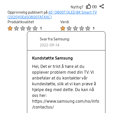
(1)
Nyttig?
thumb
share
Opprinnelig publisert på
65" Q800T QLED 8K Smart TV
up
(2020)(QE65Q800TATXXC)
Produktkvalitet
Verdi
Product Ratings :
Product Ratings :
1
1
Svar fra Samsung:
2022-09-14
Kundstøtte Samsung
Hei, Det er trist å høre at du
opplever problem med din TV. Vi
anbefaler at du kontakter vår
kundestøtte, slik at vi kan prøve å
hjelpe deg med dette. Du kan nå
oss her:
https://www.samsung.com/no/info
/contactus/